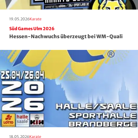
Erscheinungstag:
Kategorie:
19.05.2026
Karate
Süd Games Ulm 2026
Hessen-Nachwuchs überzeugt bei WM-Quali
Erscheinungstag:
Kategorie:
18.05.2026
Karate