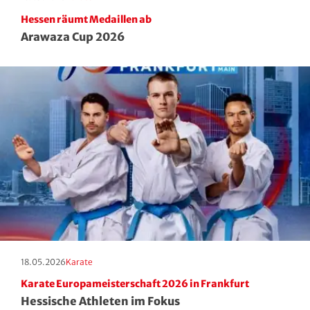
Hessen räumt Medaillen ab
Arawaza Cup 2026
Erscheinungstag:
Kategorie:
18.05.2026
Karate
Karate Europameisterschaft 2026 in Frankfurt
Hessische Athleten im Fokus