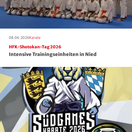
Erscheinungstag:
Kategorie:
08.06.2026
Karate
HFK-Shotokan-Tag 2026
Intensive Trainingseinheiten in Nied