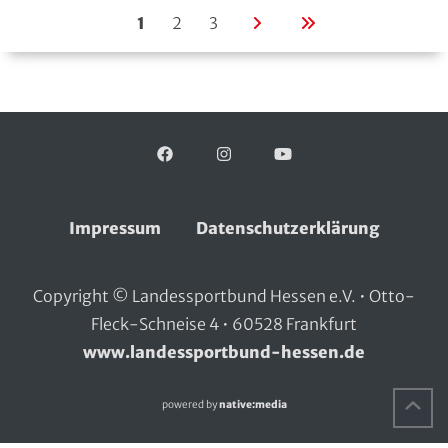
1
2
3
n
l
ä
e
c
t
h
z
s
t
Facebook
Folgen Sie uns auf:
Instagram
YouTube
t
e
e
S
S
e
Impressum
Datenschutzerklärung
e
i
i
t
Copyright © Landessportbund Hessen e.V. • Otto-
t
e
Fleck-Schneise 4 • 60528 Frankfurt
e
»
www.landessportbund-hessen.de
›
Na
powered by
native:media