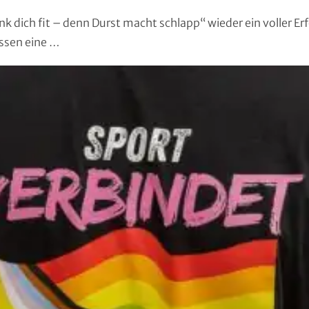
k dich fit – denn Durst macht schlapp“ wieder ein voller Erf
assen eine …