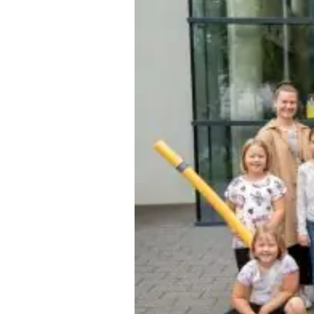
Squash
Taekwondo
Tanzen
Tauchen
Tennis
Tischtennis
Triathlon
Turnen
Volleyball