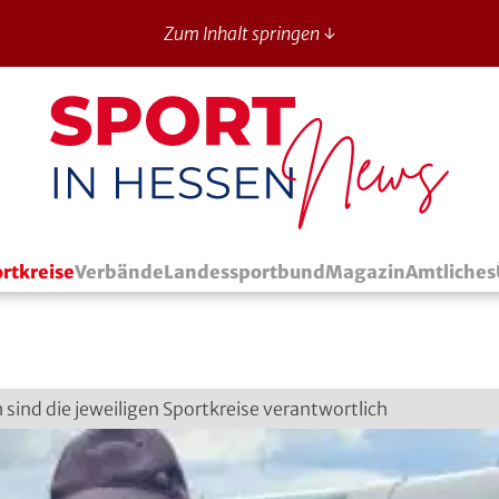
Zum Inhalt springen ↓
Sport in Hessen - News
rtkreise
Verbände
Landessportbund
Magazin
Amtliches
h sind die jeweiligen Sportkreise verantwortlich