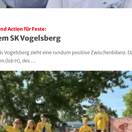
nd Action für Feste:
em SK Vogelsberg
is Vogelsberg zieht eine rundum positive Zwischenbilanz: D
 (lsb H), des …