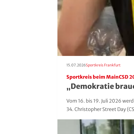
Roll- und Inline-Sport
Rudern
Rugby
Schach
Erscheinungstag:
Kategorie:
15.07.2026
Sportkreis Frankfurt
Schießsport
Sportkreis beim MainCSD 2
Schwimmen
„Demokratie brauc
Segeln
Vom 16. bis 19. Juli 2026 we
34. Christopher Street Day (C
Skisport
Sportakrobatik