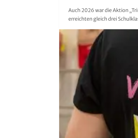
Moderner Fünfkampf
Auch 2026 war die Aktion „Trin
erreichten gleich drei Schulkl
Motorbootsport
Motorsport
Pferdesport
Pétanque
Pool-Billard
Radsport
Rasenkraft- und Tauzieh-Sport
Ringen