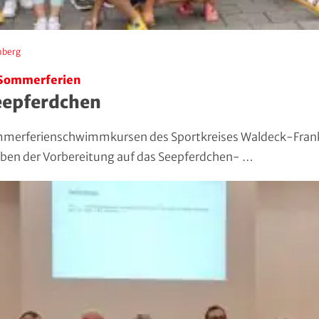
nberg
 Sommerferien
Seepferdchen
mmerferienschwimmkursen des Sportkreises Waldeck-Frank
ben der Vorbereitung auf das Seepferdchen- …