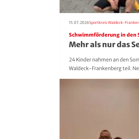
Erscheinungstag:
Kategorie:
15.07.2026
Sportkreis Waldeck-Franke
Schwimmförderung in den
Mehr als nur das 
24 Kinder nahmen an den So
Waldeck-Frankenberg teil. Ne