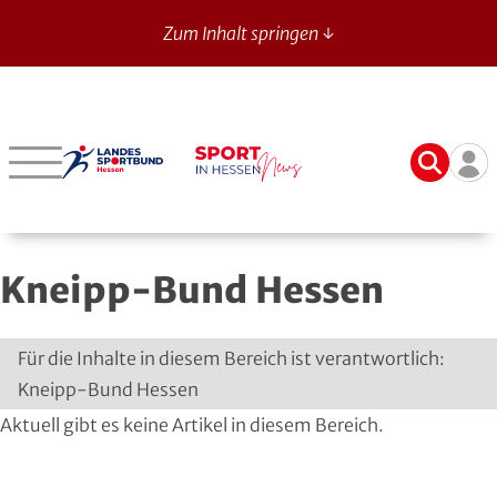
Zum Inhalt springen ↓
Sport in Hessen - News
Suche
Ben
Bergstraße
Verbände mit bes. Aufgaben
Betriebssport-Verband
Aktuelle Ausgabe
14
Darmstadt-Dieburg
Aikido
CVJM-Westbund
Archiv
Kneipp-Bund Hessen
Frankfurt
American Football
DJK
Registrierung
Fulda-Hünfeld
Athletik
DLRG
Für die Inhalte in diesem Bereich ist verantwortlich:
Kneipp-Bund Hessen
Gießen
Badminton
DSLV
Aktuell gibt es keine Artikel in diesem Bereich.
Groß-Gerau
Bahnengolf
Deutscher Verband für Freikörperkultur