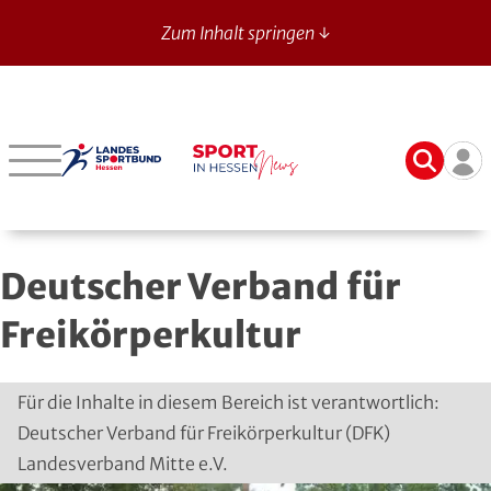
Zum Inhalt springen ↓
Sport in Hessen - News
Suche
Ben
Bergstraße
Verbände mit bes. Aufgaben
Betriebssport-Verband
Aktuelle Ausgabe
14
Darmstadt-Dieburg
Aikido
CVJM-Westbund
Archiv
Deutscher Verband für
Frankfurt
American Football
DJK
Registrierung
Freikörperkultur
Fulda-Hünfeld
Athletik
DLRG
Gießen
Badminton
DSLV
Für die Inhalte in diesem Bereich ist verantwortlich:
Deutscher Verband für Freikörperkultur (DFK)
Groß-Gerau
Bahnengolf
Deutscher Verband für Freikörperkultur
Landesverband Mitte e.V.