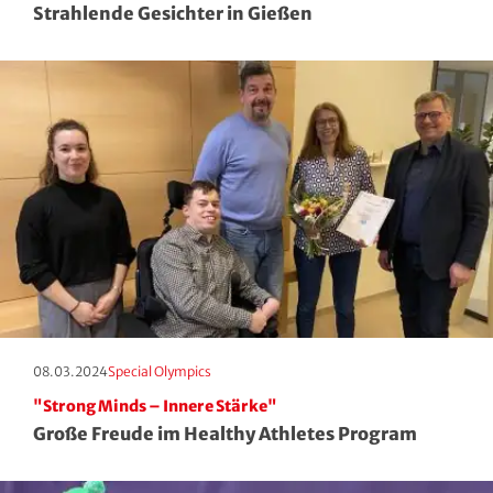
Strahlende Gesichter in Gießen
Squash
Taekwondo
Tanzen
Tauchen
Tennis
Tischtennis
Triathlon
Erscheinungstag:
Kategorie:
08.03.2024
Special Olympics
"Strong Minds – Innere Stärke"
Turnen
Große Freude im Healthy Athletes Program
Volleyball