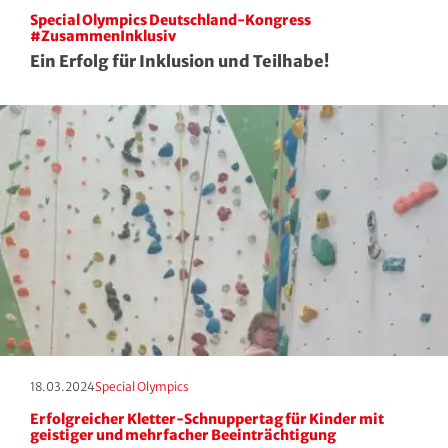
Roll- und Inline-Sport
Special Olympics Deutschland-Kongress
#ZusammenInklusiv
Ein Erfolg für Inklusion und Teilhabe!
Rudern
Rugby
Schach
Schießsport
Schwimmen
Segeln
Skisport
Erscheinungstag:
Kategorie:
18.03.2024
Special Olympics
Erfolgreicher Kletter-Schnuppertag für Kinder mit
Sportakrobatik
geistiger und mehrfacher Beeinträchtigung