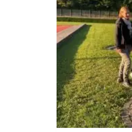
Squash
Taekwondo
Tanzen
Tauchen
Tennis
Tischtennis
Triathlon
Turnen
Volleyball