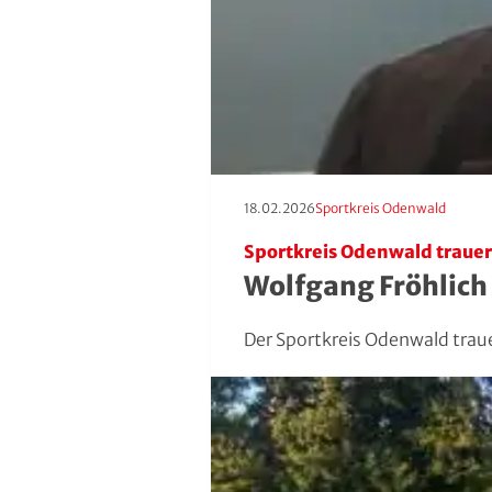
Roll- und Inline-Sport
Rudern
Rugby
Schach
Erscheinungstag:
Kategorie:
18.02.2026
Sportkreis Odenwald
Schießsport
Sportkreis Odenwald trauer
Wolfgang Fröhlich
Schwimmen
Der Sportkreis Odenwald trau
Segeln
Skisport
Sportakrobatik