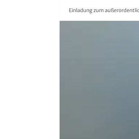
Moderner Fünfkampf
Einladung zum außerordentli
Motorbootsport
Motorsport
Pferdesport
Pétanque
Pool-Billard
Radsport
Rasenkraft- und Tauzieh-Sport
Ringen