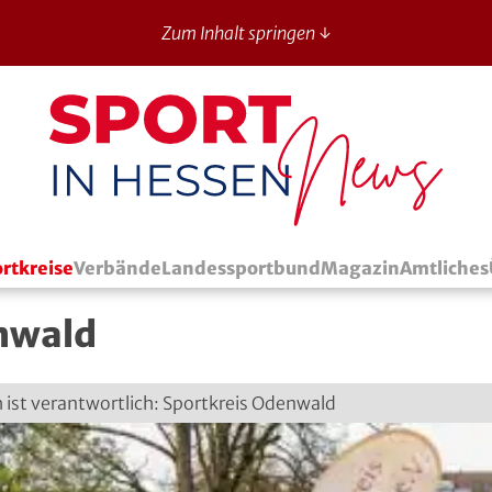
Zum Inhalt springen ↓
Sport in Hessen - News
rtkreise
Verbände
Landessportbund
Magazin
Amtliches
nwald
h ist verantwortlich: Sportkreis Odenwald