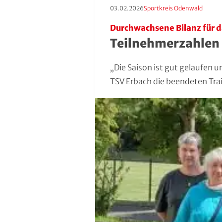
Erscheinungstag:
Kategorie:
03.02.2026
Sportkreis Odenwald
Durchwachsene Bilanz für 
Teilnehmerzahlen s
„Die Saison ist gut gelaufen
TSV Erbach die beendeten Tra