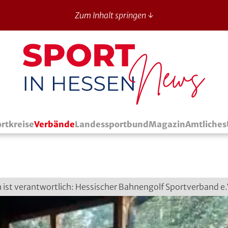
Zum Inhalt springen ↓
Sport in Hessen - News
rtkreise
Verbände
Landessportbund
Magazin
Amtliches
ch ist verantwortlich: Hessischer Bahnengolf Sportverband e.