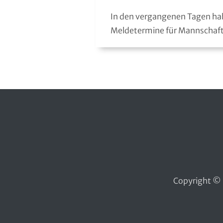
Moderner Fünfkampf
In den vergangenen Tagen ha
Meldetermine für Mannschafte
Motorbootsport
Motorsport
Pferdesport
Pétanque
Pool-Billard
Radsport
Copyright © 
Rasenkraft- und Tauzieh-Sport
Ringen