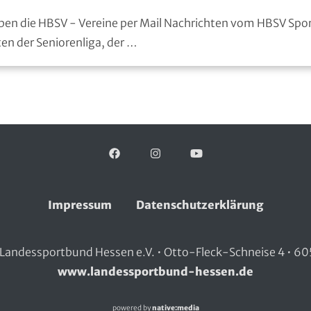
ben die HBSV - Vereine per Mail Nachrichten vom HBSV S
n der Seniorenliga, der …
Facebook
Folgen Sie uns auf:
Instagram
YouTube
Impressum
Datenschutzerklärung
Landessportbund Hessen e.V. • Otto-Fleck-Schneise 4 • 60
www.landessportbund-hessen.de
powered by
native:media