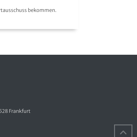
portausschuss bekommen.
528 Frankfurt
Na