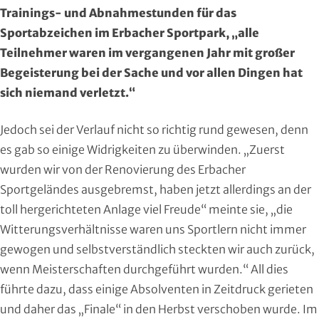
Region Kassel
DAV
Trainings- und Abnahmestunden für das
Sportabzeichen im Erbacher Sportpark, „alle
Rheingau-Taunus
Eishockey
Teilnehmer waren im vergangenen Jahr mit großer
Begeisterung bei der Sache und vor allen Dingen hat
Schwalm-Eder
Eissport
sich niemand verletzt.“
Vogelsberg
Fechten
Jedoch sei der Verlauf nicht so richtig rund gewesen, denn
es gab so einige Widrigkeiten zu überwinden. „Zuerst
Waldeck-Frankenberg
Floorball
wurden wir von der Renovierung des Erbacher
Werra-Meißner
Frisbeesport
Sportgeländes ausgebremst, haben jetzt allerdings an der
toll hergerichteten Anlage viel Freude“ meinte sie, „die
Wetterau
Fußball
Witterungsverhältnisse waren uns Sportlern nicht immer
gewogen und selbstverständlich steckten wir auch zurück,
Wiesbaden
Gehörlosen Sport
wenn Meisterschaften durchgeführt wurden.“ All dies
führte dazu, dass einige Absolventen in Zeitdruck gerieten
Golf
und daher das „Finale“ in den Herbst verschoben wurde. Im