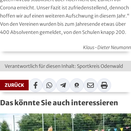
Squash
Corona erreicht. Unser Fazit ist zufriedenstellend, dennoch
hoffen wir auf einen weiteren Aufschwung in diesem Jahr.“
Taekwondo
Von den Vereinen wurden bis zum Jahresende etwas über
400 Absolventen gemeldet, von den Schulen knapp 200.
Tanzen
Klaus-Dieter Neumann
Tauchen
Tennis
Verantwortlich für diesen Inhalt: Sportkreis Odenwald
Tischtennis
Facebook
WhatsApp
Telegram
Threema
Mail
Print
ZURÜCK
Triathlon
Das könnte Sie auch interessieren
Turnen
Volleyball