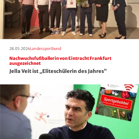
Erscheinungstag:
Kategorie:
28.05.2024
Landessportbund
Nachwuchsfußballerin von Eintracht Frankfurt
ausgezeichnet
Jella Veit ist „Eliteschülerin des Jahres“