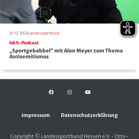
Erscheinungstag:
Kategorie:
21.12.2023
Landessportbund
lsb h-Podcast
„Sportgebabbel“ mit Alon Meyer zum Thema
Antisemitismus
Facebook
Folgen Sie uns auf:
Instagram
YouTube
Impressum
Datenschutzerklärung
Copyright © Landessportbund Hessen e.V. • Otto-