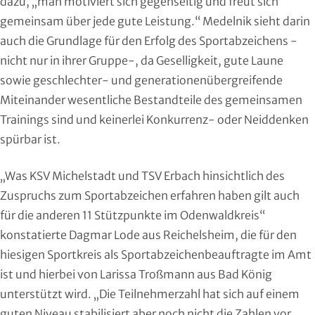
dazu, „man motiviert sich gegenseitig und freut sich
Roll- und Inline-Sport
gemeinsam über jede gute Leistung.“ Medelnik sieht darin
auch die Grundlage für den Erfolg des Sportabzeichens -
Rudern
nicht nur in ihrer Gruppe-, da Geselligkeit, gute Laune
sowie geschlechter- und generationenübergreifende
Rugby
Miteinander wesentliche Bestandteile des gemeinsamen
Trainings sind und keinerlei Konkurrenz- oder Neiddenken
Schach
spürbar ist.
Schießsport
„Was KSV Michelstadt und TSV Erbach hinsichtlich des
Schwimmen
Zuspruchs zum Sportabzeichen erfahren haben gilt auch
für die anderen 11 Stützpunkte im Odenwaldkreis“
Segeln
konstatierte Dagmar Lode aus Reichelsheim, die für den
hiesigen Sportkreis als Sportabzeichenbeauftragte im Amt
Skisport
ist und hierbei von Larissa Troßmann aus Bad König
unterstützt wird. „Die Teilnehmerzahl hat sich auf einem
Sportakrobatik
guten Niveau stabilisiert aber noch nicht die Zahlen vor