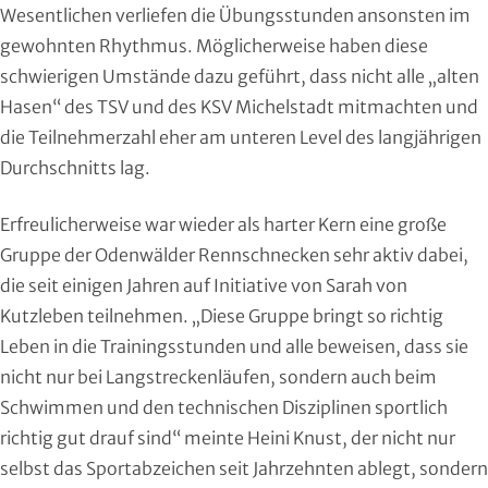
Wesentlichen verliefen die Übungsstunden ansonsten im
Handball
gewohnten Rhythmus. Möglicherweise haben diese
Ju-Jutsu
schwierigen Umstände dazu geführt, dass nicht alle „alten
Hasen“ des TSV und des KSV Michelstadt mitmachten und
Judo
die Teilnehmerzahl eher am unteren Level des langjährigen
Durchschnitts lag.
Kanu
Erfreulicherweise war wieder als harter Kern eine große
Karate
Gruppe der Odenwälder Rennschnecken sehr aktiv dabei,
die seit einigen Jahren auf Initiative von Sarah von
Kegeln und Bowling
Kutzleben teilnehmen. „Diese Gruppe bringt so richtig
Kickboxen
Leben in die Trainingsstunden und alle beweisen, dass sie
nicht nur bei Langstreckenläufen, sondern auch beim
Leichtathletik
Schwimmen und den technischen Disziplinen sportlich
richtig gut drauf sind“ meinte Heini Knust, der nicht nur
Luftsport
selbst das Sportabzeichen seit Jahrzehnten ablegt, sondern