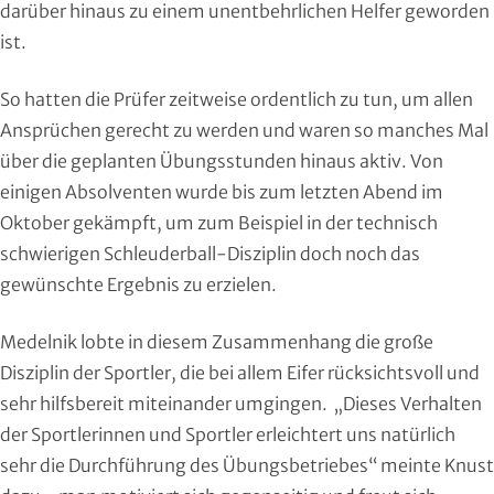
darüber hinaus zu einem unentbehrlichen Helfer geworden
Moderner Fünfkampf
ist.
Motorbootsport
So hatten die Prüfer zeitweise ordentlich zu tun, um allen
Ansprüchen gerecht zu werden und waren so manches Mal
Motorsport
über die geplanten Übungsstunden hinaus aktiv. Von
Pferdesport
einigen Absolventen wurde bis zum letzten Abend im
Oktober gekämpft, um zum Beispiel in der technisch
Pétanque
schwierigen Schleuderball-Disziplin doch noch das
gewünschte Ergebnis zu erzielen.
Pool-Billard
Medelnik lobte in diesem Zusammenhang die große
Radsport
Disziplin der Sportler, die bei allem Eifer rücksichtsvoll und
sehr hilfsbereit miteinander umgingen. „Dieses Verhalten
Rasenkraft- und Tauzieh-Sport
der Sportlerinnen und Sportler erleichtert uns natürlich
Ringen
sehr die Durchführung des Übungsbetriebes“ meinte Knust