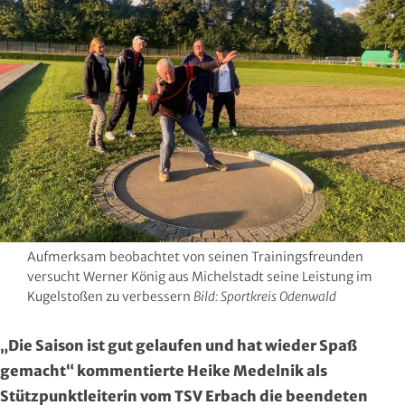
Hersfeld-Rotenburg
Baseball & Softball
Dt. Olympische Gesellschaft
Hochtaunus
Basketball
Hochschulsport
Lahn-Dill
Behinderten- und Rehabilitations-Sport
Kneipp-Bund Hessen
Limburg-Weilburg
Billard
Naturfreunde Hessen
Main-Kinzig und Stadt Hanau
Bob- und Schlittensport
RKB Solidarität
Main-Taunus
Boxen
Special Olympics
Aufmerksam beobachtet von seinen Trainingsfreunden
versucht Werner König aus Michelstadt seine Leistung im
Marburg-Biedenkopf
Cheerleading und Cheerperformance
Sportklinik Frankfurt
Kugelstoßen zu verbessern
Bild: Sportkreis Odenwald
Odenwald
Cricket
Sportärzteverband
„Die Saison ist gut gelaufen und hat wieder Spaß
gemacht“ kommentierte Heike Medelnik als
Offenbach
Dart
Stützpunktleiterin vom TSV Erbach die beendeten