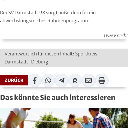
Moderner Fünfkampf
Der SV Darmstadt 98 sorgt außerdem für ein
Motorbootsport
abwechslungsreiches Rahmenprogramm.
Motorsport
Uwe Knecht
Pferdesport
Verantwortlich für diesen Inhalt: Sportkreis
Darmstadt-Dieburg
Pétanque
Pool-Billard
Facebook
WhatsApp
Telegram
Threema
Mail
Print
ZURÜCK
Radsport
Das könnte Sie auch interessieren
Rasenkraft- und Tauzieh-Sport
Ringen