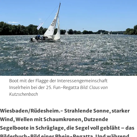
Hersfeld-Rotenburg
Baseball & Softball
Dt. Olympische Gesellschaft
Hochtaunus
Basketball
Hochschulsport
Lahn-Dill
Behinderten- und Rehabilitations-Sport
Kneipp-Bund Hessen
Limburg-Weilburg
Billard
Naturfreunde Hessen
Main-Kinzig und Stadt Hanau
Bob- und Schlittensport
RKB Solidarität
Main-Taunus
Boxen
Special Olympics
Boot mit der Flagge der Interessengemeinschaft
Inselrhein bei der 25. Fun-Regatta
Bild: Claus von
Kutzschenbach
Marburg-Biedenkopf
Cheerleading und Cheerperformance
Sportklinik Frankfurt
Wiesbaden/Rüdesheim.- Strahlende Sonne, starker
Odenwald
Cricket
Sportärzteverband
Wind, Wellen mit Schaumkronen, Dutzende
Offenbach
Dart
Segelboote in Schräglage, die Segel voll gebläht – das
Bilderbuch-Bild einer Rhein-Regatta. Und während