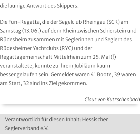
Handball
die launige Antwort des Skippers.
Ju-Jutsu
Die Fun-Regatta, die der Segelclub Rheingau (SCR) am
Samstag (13.06.) auf dem Rhein zwischen Schierstein und
Judo
Rüdesheim zusammen mit Seglerinnen und Seglern des
Rüdesheimer Yachtclubs (RYC) und der
Kanu
Regattagemeinschaft Mittelrhein zum 25. Mal (!)
veranstaltete, konnte zu ihrem Jubiläum kaum
Karate
besser gelaufen sein. Gemeldet waren 41 Boote, 39 waren
am Start, 32 sind ins Ziel gekommen.
Kegeln und Bowling
Kickboxen
Claus von Kutzschenbach
Leichtathletik
Verantwortlich für diesen Inhalt: Hessischer
Seglerverband e.V.
Luftsport