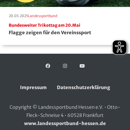
Squash
Erscheinungstag:
Kategorie:
20.03.2025
Landessportbund
Taekwondo
Bundesweiter Trikottag am 20.Mai
Flagge zeigen für den Vereinssport
Tanzen
Tauchen
Tennis
Facebook
Folgen Sie uns auf:
Instagram
YouTube
Tischtennis
Impressum
Datenschutzerklärung
Triathlon
Copyright © Landessportbund Hessen e.V. • Otto-
Turnen
Fleck-Schneise 4 • 60528 Frankfurt
Volleyball
www.landessportbund-hessen.de