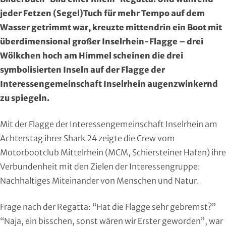
Region Kassel
DAV
jeder Fetzen (Segel)Tuch für mehr Tempo auf dem
Wasser getrimmt war, kreuzte mittendrin ein Boot mit
Rheingau-Taunus
Eishockey
überdimensional großer Inselrhein-Flagge – drei
Wölkchen hoch am Himmel scheinen die drei
Schwalm-Eder
Eissport
symbolisierten Inseln auf der Flagge der
Vogelsberg
Fechten
Interessengemeinschaft Inselrhein augenzwinkernd
zu spiegeln.
Waldeck-Frankenberg
Floorball
Mit der Flagge der Interessengemeinschaft Inselrhein am
Werra-Meißner
Frisbeesport
Achterstag ihrer Shark 24 zeigte die Crew vom
Motorbootclub Mittelrhein (MCM, Schiersteiner Hafen) ihre
Wetterau
Fußball
Verbundenheit mit den Zielen der Interessengruppe:
Nachhaltiges Miteinander von Menschen und Natur.
Wiesbaden
Gehörlosen Sport
Frage nach der Regatta: “Hat die Flagge sehr gebremst?”
Golf
“Naja, ein bisschen, sonst wären wir Erster geworden”, war