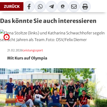
Facebook
WhatsApp
Telegram
Threema
Mail
Print
Moderner Fünfkampf
ZURÜCK
Motorbootsport
Das könnte Sie auch interessieren
Motorsport
Pferdesport
Erscheinungstag:
Kategorie:
21.02.2026
Leistungssport
Pétanque
Mit Kurs auf Olympia
Pool-Billard
Radsport
Rasenkraft- und Tauzieh-Sport
Ringen