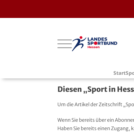
Bergstraße
Verbände mit bes. Aufgaben
Betriebssport-Verband
Aktuelle Ausgabe
14
Darmstadt-Dieburg
Aikido
CVJM-Westbund
Archiv
Start
Spo
Frankfurt
American Football
DJK
Registrierung
Diesen „Sport in Hess
Fulda-Hünfeld
Athletik
DLRG
Um die Artikel der Zeitschrift „S
Gießen
Badminton
DSLV
Wenn Sie bereits über ein Abonne
Groß-Gerau
Bahnengolf
Deutscher Verband für Freikörperkultur
Haben Sie bereits einen Zugang, 