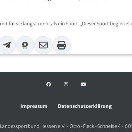
ist für sie längst mehr als ein Sport.„Dieser Sport begleitet m
p
Telegram
Threema
Mail
Print
Facebook
Folgen Sie uns auf:
Instagram
YouTube
Impressum
Datenschutzerklärung
Landessportbund Hessen e.V. • Otto-Fleck-Schneise 4 • 60