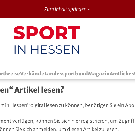
Zum Inhalt springen ↓
Sport in Hessen - News
rtkreise
Verbände
Landessportbund
Magazin
Amtliches
en“ Artikel lesen?
port in Hessen“ digital lesen zu können, benötigen Sie ein 
ment verfügen, können Sie sich
hier registrieren
, um Zugriff
können Sie sich
anmelden
, um diesen Artikel zu lesen.