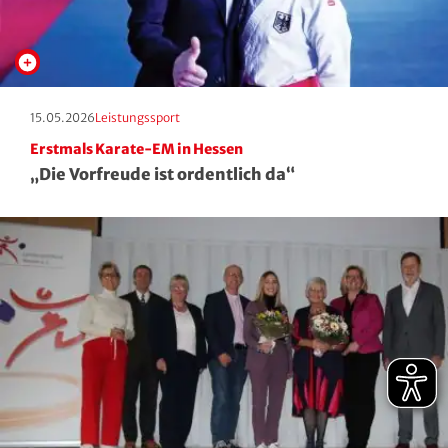
Erscheinungstag:
Kategorie:
15.05.2026
Leistungssport
Erstmals Karate-EM in Hessen
„Die Vorfreude ist ordentlich da“