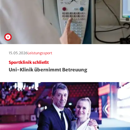
Erscheinungstag:
Kategorie:
15.05.2026
Leistungssport
Sportklinik schließt
Uni-Klinik übernimmt Betreuung