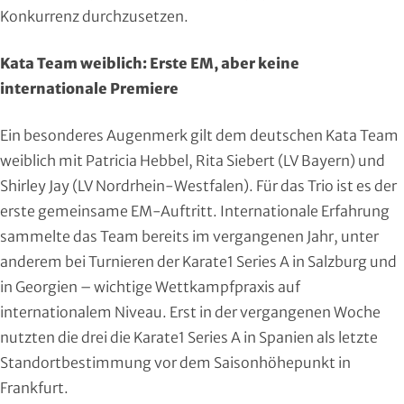
Konkurrenz durchzusetzen.
Moderner Fünfkampf
Motorbootsport
Kata Team weiblich: Erste EM, aber keine
internationale Premiere
Motorsport
Ein besonderes Augenmerk gilt dem deutschen Kata Team
Pferdesport
weiblich mit Patricia Hebbel, Rita Siebert (LV Bayern) und
Shirley Jay (LV Nordrhein-Westfalen). Für das Trio ist es der
Pétanque
erste gemeinsame EM-Auftritt. Internationale Erfahrung
sammelte das Team bereits im vergangenen Jahr, unter
Pool-Billard
anderem bei Turnieren der Karate1 Series A in Salzburg und
in Georgien – wichtige Wettkampfpraxis auf
Radsport
internationalem Niveau. Erst in der vergangenen Woche
Rasenkraft- und Tauzieh-Sport
nutzten die drei die Karate1 Series A in Spanien als letzte
Standortbestimmung vor dem Saisonhöhepunkt in
Ringen
Frankfurt.