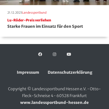
Erscheinungstag:
Kategorie:
21.12.2023
Landessportbund
Lu-Röder-Preis verliehen
Starke Frauen im Einsatz für den Sport
Facebook
Folgen Sie uns auf:
Instagram
YouTube
Impressum
Datenschutzerklärung
Copyright © Landessportbund Hessen e.V. • Otto-
Fleck-Schneise 4 • 60528 Frankfurt
www.landessportbund-hessen.de