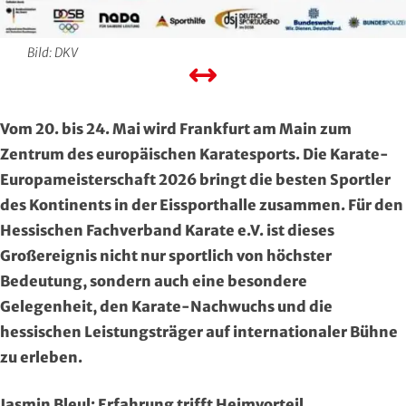
Region Kassel
DAV
Bild: DKV
Rheingau-Taunus
Eishockey
Schwalm-Eder
Eissport
Vom 20. bis 24. Mai wird Frankfurt am Main zum
Vogelsberg
Fechten
Zentrum des europäischen Karatesports. Die Karate-
Europameisterschaft 2026 bringt die besten Sportler
Waldeck-Frankenberg
Floorball
des Kontinents in der Eissporthalle zusammen. Für den
Hessischen Fachverband Karate e.V. ist dieses
Werra-Meißner
Frisbeesport
Großereignis nicht nur sportlich von höchster
Bedeutung, sondern auch eine besondere
Wetterau
Fußball
Gelegenheit, den Karate-Nachwuchs und die
Wiesbaden
Gehörlosen Sport
hessischen Leistungsträger auf internationaler Bühne
zu erleben.
Golf
Jasmin Bleul: Erfahrung trifft Heimvorteil