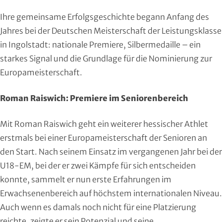
Roll- und Inline-Sport
Ihre gemeinsame Erfolgsgeschichte begann Anfang des
Jahres bei der Deutschen Meisterschaft der Leistungsklasse
Rudern
in Ingolstadt: nationale Premiere, Silbermedaille – ein
starkes Signal und die Grundlage für die Nominierung zur
Rugby
Europameisterschaft.
Schach
Roman Raiswich: Premiere im Seniorenbereich
Schießsport
Mit Roman Raiswich geht ein weiterer hessischer Athlet
Schwimmen
erstmals bei einer Europameisterschaft der Senioren an
den Start. Nach seinem Einsatz im vergangenen Jahr bei der
Segeln
U18-EM, bei der er zwei Kämpfe für sich entscheiden
konnte, sammelt er nun erste Erfahrungen im
Skisport
Erwachsenenbereich auf höchstem internationalen Niveau.
Auch wenn es damals noch nicht für eine Platzierung
Sportakrobatik
reichte, zeigte er sein Potenzial und seine