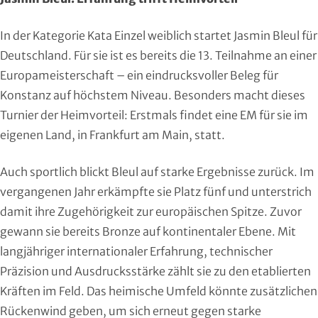
Handball
In der Kategorie Kata Einzel weiblich startet Jasmin Bleul für
Ju-Jutsu
Deutschland. Für sie ist es bereits die 13. Teilnahme an einer
Europameisterschaft – ein eindrucksvoller Beleg für
Judo
Konstanz auf höchstem Niveau. Besonders macht dieses
Turnier der Heimvorteil: Erstmals findet eine EM für sie im
Kanu
eigenen Land, in Frankfurt am Main, statt.
Karate
Auch sportlich blickt Bleul auf starke Ergebnisse zurück. Im
Kegeln und Bowling
vergangenen Jahr erkämpfte sie Platz fünf und unterstrich
damit ihre Zugehörigkeit zur europäischen Spitze. Zuvor
Kickboxen
gewann sie bereits Bronze auf kontinentaler Ebene. Mit
langjähriger internationaler Erfahrung, technischer
Leichtathletik
Präzision und Ausdrucksstärke zählt sie zu den etablierten
Kräften im Feld. Das heimische Umfeld könnte zusätzlichen
Luftsport
Rückenwind geben, um sich erneut gegen starke