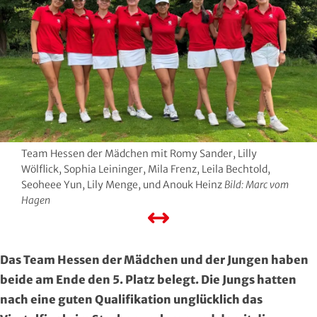
Hersfeld-Rotenburg
Baseball & Softball
Dt. Olympische Gesellschaft
Hochtaunus
Basketball
Hochschulsport
Lahn-Dill
Behinderten- und Rehabilitations-Sport
Kneipp-Bund Hessen
Limburg-Weilburg
Billard
Naturfreunde Hessen
Main-Kinzig und Stadt Hanau
Bob- und Schlittensport
RKB Solidarität
Team Hessen der Mädchen mit Romy Sander, Lilly
Wölflick, Sophia Leininger, Mila Frenz, Leila Bechtold,
Seoheee Yun, Lily Menge, und Anouk Heinz
Bild: Marc vom
Main-Taunus
Boxen
Special Olympics
Hagen
Marburg-Biedenkopf
Cheerleading und Cheerperformance
Sportklinik Frankfurt
Odenwald
Cricket
Sportärzteverband
Das Team Hessen der Mädchen und der Jungen haben
beide am Ende den 5. Platz belegt. Die Jungs hatten
Offenbach
Dart
nach eine guten Qualifikation unglücklich das