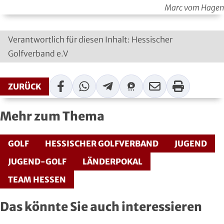
Marc vom Hagen
Roll- und Inline-Sport
Rudern
Verantwortlich für diesen Inhalt: Hessischer
Golfverband e.V
Rugby
Facebook
WhatsApp
Telegram
Threema
Mail
Print
Schach
ZURÜCK
Schießsport
Mehr zum Thema
Schwimmen
GOLF
HESSISCHER GOLFVERBAND
JUGEND
Segeln
JUGEND-GOLF
LÄNDERPOKAL
TEAM HESSEN
Skisport
Das könnte Sie auch interessieren
Sportakrobatik