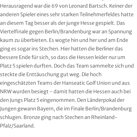
Herausragend war die 69 von Leonard Bartsch. Keiner der
Moderner Fünfkampf
anderen Spieler eines sehr starken Teilnehmerfeldes hatte
Motorbootsport
an diesem Tag besser als der junge Hesse gespielt. Das
Viertelfinale gegen Berlin/Brandenburg war an Spannung
Motorsport
kaum zu überbieten. Es wogte hin und her und am Ende
ging es sogar ins Stechen. Hier hatten die Berliner das
Pferdesport
bessere Ende für sich, so dass die Hessen leider nur um
Platz 5 spielen durften. Doch das Team sammelte sich und
Pétanque
steckte die Enttäuschung gut weg. Die hoch
Pool-Billard
eingeschätzten Teams der Hanseatic Golf Union und aus
NRW wurden besiegt - damit hatten die Hessen auch bei
Radsport
den Jungs Platz 5 eingenommen. Den Länderpokal der
Jungen gewann Bayern, die im Finale Berlin/Brandenburg
Rasenkraft- und Tauzieh-Sport
schlugen. Bronze ging nach Stechen an Rheinland-
Pfalz/Saarland.
Ringen