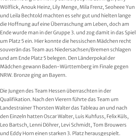
Handball
Wölflick, Anouk Heinz, Lily Menge, Mila Frenz, Seoheee Yun
und Leila Bechtold machten es sehr gut und hielten lange
Ju-Jutsu
die Hoffnung auf eine Überraschung am Leben, doch am
Ende wurde man in der Gruppe 3. und zog damit in das Spiel
Judo
um Platz 5 ein. Hier konnte die hessischen Mädchen recht
souverän das Team aus Niedersachsen/Bremen schlagen
Kanu
und am Ende Platz 5 belegen. Den Länderpokal der
Karate
Mädchen gewann Baden-Württemberg im Finale gegen
NRW. Bronze ging an Bayern.
Kegeln und Bowling
Die Jungen des Team Hessen überraschten in der
Kickboxen
Qualifikation. Nach den Vierern führte das Team um
Landestrainer Thorsten Walter das Tableau an und nach
Leichtathletik
den Einzeln hatten Oscar Walter, Luis Kuhfuss, Felix Küls,
Leo Bartsch, Lenni Döhrer, Levi Schmidt, Tom Brouwers
Luftsport
und Eddy Horn einen starken 3. Platz herausgespielt.