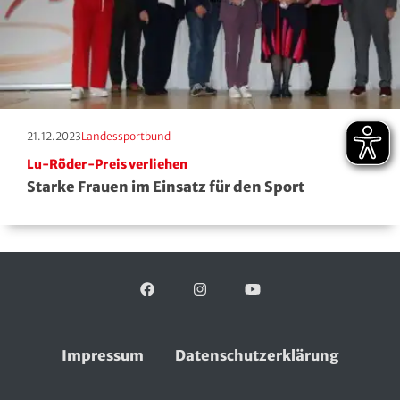
Erscheinungstag:
Kategorie:
21.12.2023
Landessportbund
Lu-Röder-Preis verliehen
Starke Frauen im Einsatz für den Sport
Facebook
Folgen Sie uns auf:
Instagram
YouTube
Impressum
Datenschutzerklärung