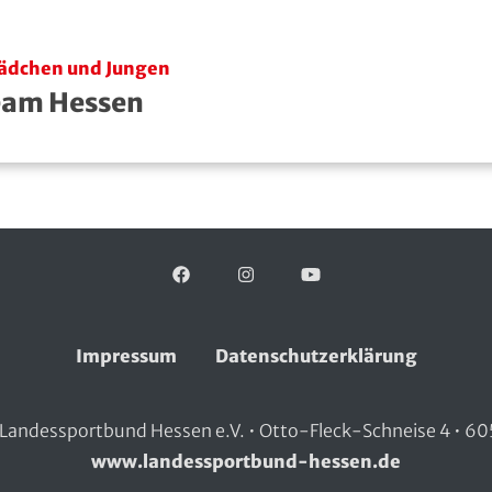
ädchen und Jungen
Team Hessen
Facebook
Folgen Sie uns auf:
Instagram
YouTube
Impressum
Datenschutzerklärung
Landessportbund Hessen e.V. • Otto-Fleck-Schneise 4 • 60
www.landessportbund-hessen.de