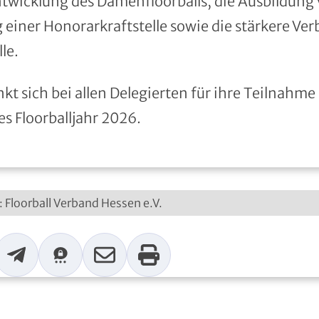
ntwicklung des Damenfloorballs, die Ausbildung
 einer Honorarkraftstelle sowie die stärkere Ver
le.
kt sich bei allen Delegierten für ihre Teilnahme
es Floorballjahr 2026.
: Floorball Verband Hessen e.V.
p
Telegram
Threema
Mail
Print