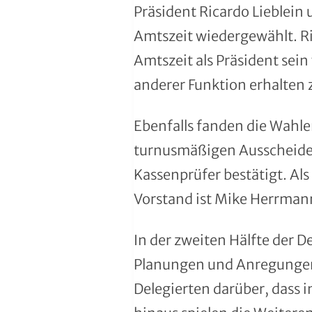
Präsident Ricardo Lieblein
Moderner Fünfkampf
Amtszeit wiedergewählt. Ri
Motorbootsport
Amtszeit als Präsident sein
Motorsport
anderer Funktion erhalten 
Pferdesport
Ebenfalls fanden die Wahle
turnusmäßigen Ausscheiden 
Pétanque
Kassenprüfer bestätigt. Als
Pool-Billard
Vorstand ist Mike Herrman
Radsport
In der zweiten Hälfte der 
Rasenkraft- und Tauzieh-Sport
Planungen und Anregungen f
Delegierten darüber, dass 
Ringen