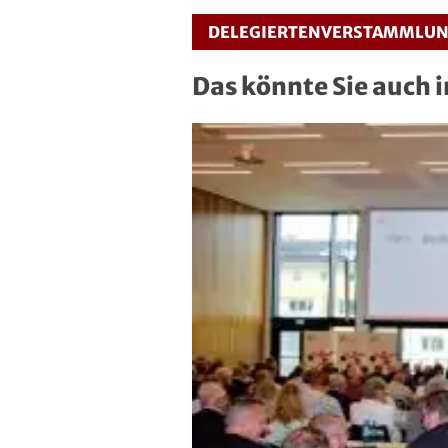
Squash
DELEGIERTENVERSTAMMLU
Taekwondo
Das könnte Sie auch 
Tanzen
Tauchen
Tennis
Tischtennis
Triathlon
Turnen
Volleyball