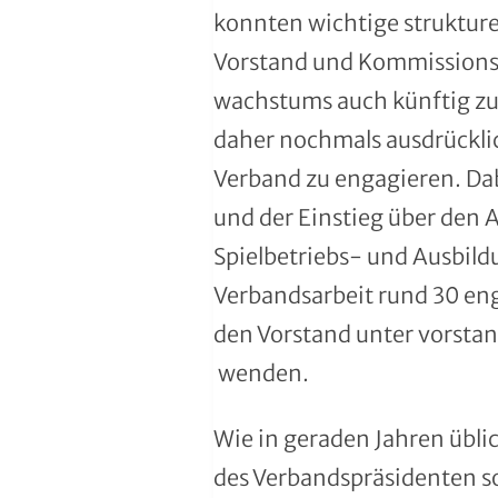
Handball
konnten wichtige strukture
Vorstand und Kommissionsm
Ju-Jutsu
wachstums auch künftig zusä
Judo
daher nochmals ausdrücklic
Verband zu engagieren. Da
Kanu
und der Einstieg über den 
Karate
Spielbetriebs- und Ausbild
Verbandsarbeit rund 30 eng
Kegeln und Bowling
den Vorstand unter vorsta
Kickboxen
wenden.
Leichtathletik
Wie in geraden Jahren übl
Luftsport
des Verbandspräsidenten s