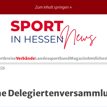
Zum Inhalt springen ↓
Sport in Hessen - News
rtkreise
Verbände
Landessportbund
Magazin
Amtliches
026
che Delegiertenversamml