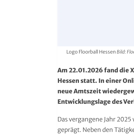
Region Kassel
DAV
Rheingau-Taunus
Eishockey
Schwalm-Eder
Eissport
Vogelsberg
Fechten
Logo Floorball Hessen
Bild: Fl
Waldeck-Frankenberg
Floorball
Am 22.01.2026 fand die X
Werra-Meißner
Frisbeesport
Hessen statt. In einer On
neue Amtszeit wiedergewä
Wetterau
Fußball
Entwicklungslage des Ve
Wiesbaden
Gehörlosen Sport
Das vergangene Jahr 2025 
Golf
geprägt. Neben den Tätigk