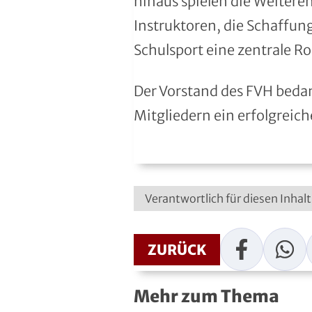
hinaus spielen die Weitere
Roll- und Inline-Sport
Instruktoren, die Schaffung
Schulsport eine zentrale Rol
Rudern
Rugby
Der Vorstand des FVH bedan
Mitgliedern ein erfolgreich
Schach
Schießsport
Schwimmen
Verantwortlich für diesen Inhalt
Segeln
Facebook
WhatsAp
ZURÜCK
Skisport
Mehr zum Thema
Sportakrobatik