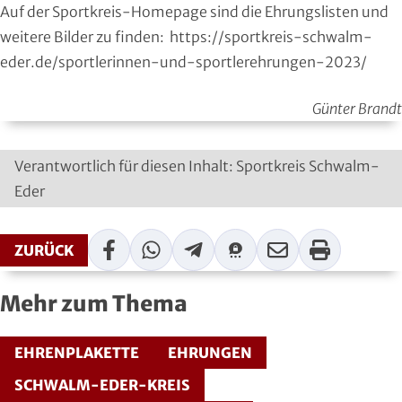
Auf der Sportkreis-Homepage sind die Ehrungslisten und
Moderner Fünfkampf
weitere Bilder zu finden:
https://sportkreis-schwalm-
eder.de/sportlerinnen-und-sportlerehrungen-2023/
Motorbootsport
Motorsport
Günter Brandt
Pferdesport
Verantwortlich für diesen Inhalt: Sportkreis Schwalm-
Eder
Pétanque
Pool-Billard
Facebook
WhatsApp
Telegram
Threema
Mail
Print
ZURÜCK
Radsport
Mehr zum Thema
Rasenkraft- und Tauzieh-Sport
EHRENPLAKETTE
EHRUNGEN
Ringen
SCHWALM-EDER-KREIS