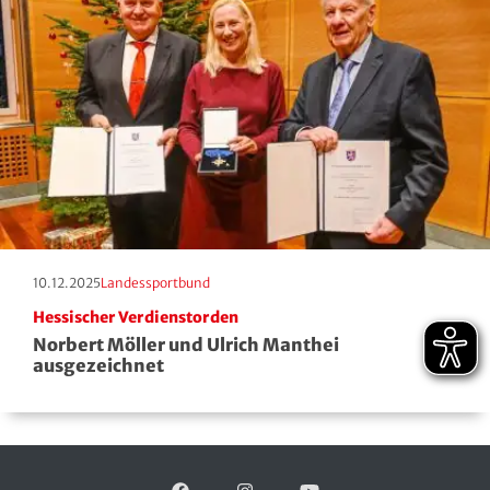
Erscheinungstag:
Kategorie:
10.12.2025
Landessportbund
Hessischer Verdienstorden
Norbert Möller und Ulrich Manthei
ausgezeichnet