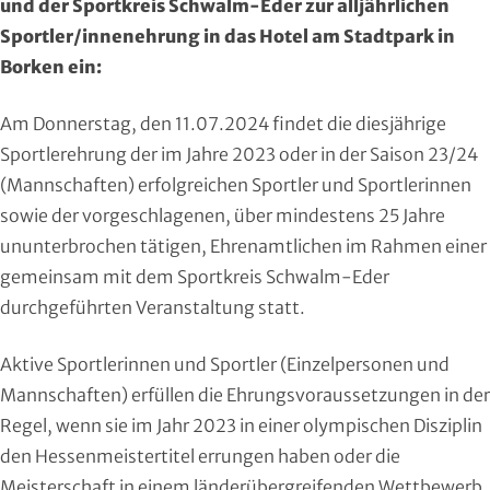
und der Sportkreis Schwalm-Eder zur alljährlichen
Region Kassel
DAV
Sportler/innenehrung in das Hotel am Stadtpark in
Borken ein:
Rheingau-Taunus
Eishockey
Am Donnerstag, den 11.07.2024 findet die diesjährige
Schwalm-Eder
Eissport
Sportlerehrung der im Jahre 2023 oder in der Saison 23/24
Vogelsberg
Fechten
(Mannschaften) erfolgreichen Sportler und Sportlerinnen
sowie der vorgeschlagenen, über mindestens 25 Jahre
Waldeck-Frankenberg
Floorball
ununterbrochen tätigen, Ehrenamtlichen im Rahmen einer
gemeinsam mit dem Sportkreis Schwalm-Eder
Werra-Meißner
Frisbeesport
durchgeführten Veranstaltung statt.
Wetterau
Fußball
Aktive Sportlerinnen und Sportler (Einzelpersonen und
Mannschaften) erfüllen die Ehrungsvoraussetzungen in der
Wiesbaden
Gehörlosen Sport
Regel, wenn sie im Jahr 2023 in einer olympischen Disziplin
Golf
den Hessenmeistertitel errungen haben oder die
Meisterschaft in einem länderübergreifenden Wettbewerb