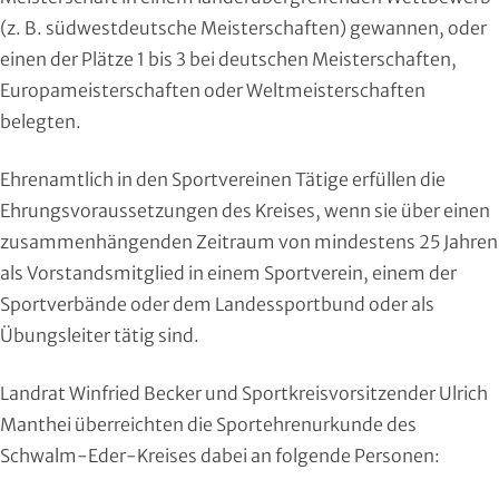
Handball
(z. B. südwestdeutsche Meisterschaften) gewannen, oder
einen der Plätze 1 bis 3 bei deutschen Meisterschaften,
Ju-Jutsu
Europameisterschaften oder Weltmeisterschaften
belegten.
Judo
Ehrenamtlich in den Sportvereinen Tätige erfüllen die
Kanu
Ehrungsvoraussetzungen des Kreises, wenn sie über einen
zusammenhängenden Zeitraum von mindestens 25 Jahren
Karate
als Vorstandsmitglied in einem Sportverein, einem der
Kegeln und Bowling
Sportverbände oder dem Landessport­bund oder als
Übungsleiter tätig sind.
Kickboxen
Landrat Winfried Becker und Sportkreisvorsitzender Ulrich
Leichtathletik
Manthei überreichten die Sportehrenurkunde des
Schwalm-Eder-Kreises dabei an folgende Personen:
Luftsport