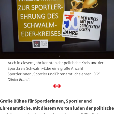
Hersfeld-Rotenburg
Baseball & Softball
Dt. Olympische Gesellschaft
Hochtaunus
Basketball
Hochschulsport
Lahn-Dill
Behinderten- und Rehabilitations-Sport
Kneipp-Bund Hessen
Limburg-Weilburg
Billard
Naturfreunde Hessen
Main-Kinzig und Stadt Hanau
Bob- und Schlittensport
RKB Solidarität
Auch in diesem Jahr konnten der politische Kreis und der
Main-Taunus
Boxen
Special Olympics
Sportkreis Schwalm-Eder eine große Anzahl
Sportlerinnen, Sportler und Ehrenamtliche ehren.
Bild:
Marburg-Biedenkopf
Cheerleading und Cheerperformance
Sportklinik Frankfurt
Günter Brandt
Odenwald
Cricket
Sportärzteverband
Große Bühne für Sportlerinnen, Sportler und
Offenbach
Dart
Ehrenamtliche. Mit diesem Worten luden der politische