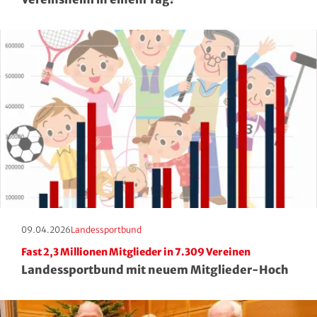
Squash
Taekwondo
Tanzen
Tauchen
Tennis
Tischtennis
Triathlon
Erscheinungstag:
Kategorie:
09.04.2026
Landessportbund
Fast 2,3 Millionen Mitglieder in 7.309 Vereinen
Turnen
Landessportbund mit neuem Mitglieder-Hoch
Volleyball