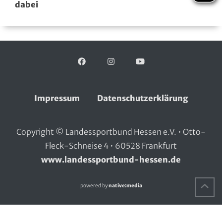
dabei
Facebook
Folgen Sie uns auf:
Instagram
YouTube
Impressum
Datenschutzerklärung
Copyright © Landessportbund Hessen e.V. • Otto-
Fleck-Schneise 4 • 60528 Frankfurt
www.landessportbund-hessen.de
Na
powered by
native:media