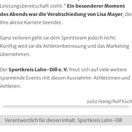
Moderner Fünfkampf
Leistungsbereitschaft steht.“
Ein besonderer Moment
des Abends war die Verabschiedung von Lisa Mayer
, die
Motorbootsport
ihre aktive Karriere beendet.
Motorsport
Ganz verloren geht sie dem Sprintteam jedoch nicht:
Künftig wird sie die Athletenbetreuung und das Marketing
Pferdesport
übernehmen.
Pétanque
Der
Sportkreis Lahn-Dill e. V.
freut sich auf viele weitere
spannende Events mit diesen Ausnahme-Athletinnen und
Pool-Billard
Athleten.
Radsport
Jutta Hanig/Ralf Koch
Rasenkraft- und Tauzieh-Sport
Verantwortlich für diesen Inhalt: Sportkreis Lahn-Dill
Ringen