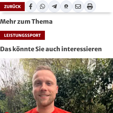
Facebook
WhatsApp
Telegram
Threema
Mail
Print
Roll- und Inline-Sport
ZURÜCK
Rudern
Mehr zum Thema
Rugby
LEISTUNGSSPORT
Schach
Das könnte Sie auch interessieren
Schießsport
Schwimmen
Segeln
Skisport
Sportakrobatik