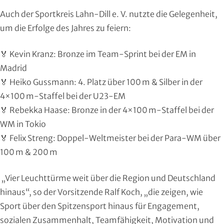
Handball
Auch der Sportkreis Lahn-Dill e. V. nutzte die Gelegenheit,
um die Erfolge des Jahres zu feiern:
Ju-Jutsu
🏅 Kevin Kranz: Bronze im Team-Sprint bei der EM in
Judo
Madrid
🏅 Heiko Gussmann: 4. Platz über 100 m & Silber in der
Kanu
4×100 m-Staffel bei der U23-EM
Karate
🏅 Rebekka Haase: Bronze in der 4×100 m-Staffel bei der
WM in Tokio
Kegeln und Bowling
🏅 Felix Streng: Doppel-Weltmeister bei der Para-WM über
100 m & 200 m
Kickboxen
„Vier Leuchttürme weit über die Region und Deutschland
Leichtathletik
hinaus“, so der Vorsitzende Ralf Koch, „die zeigen, wie
Sport über den Spitzensport hinaus für Engagement,
Luftsport
sozialen Zusammenhalt, Teamfähigkeit, Motivation und