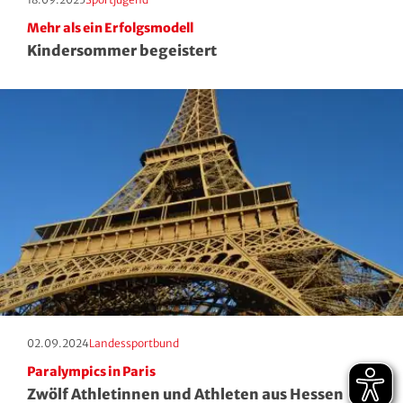
Mehr als ein Erfolgsmodell
Kindersommer begeistert
Erscheinungstag:
Kategorie:
02.09.2024
Landessportbund
Paralympics in Paris
Zwölf Athletinnen und Athleten aus Hessen