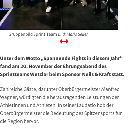
Region Kassel
DAV
Rheingau-Taunus
Eishockey
Schwalm-Eder
Eissport
Gruppenbild Sprint Team
Bild: Mario Seiler
Vogelsberg
Fechten
Unter dem Motto „Spannende Fights in diesem Jahr“
Waldeck-Frankenberg
Floorball
fand am 20. November der Ehrungsabend des
Sprintteams Wetzlar beim Sponsor Neils & Kraft statt.
Werra-Meißner
Frisbeesport
Zahlreiche Gäste, darunter Oberbürgermeister Manfred
Wetterau
Fußball
Wagner, würdigten die herausragenden Leistungen der
Wiesbaden
Gehörlosen Sport
Athletinnen und Athleten. In seiner Laudatio hob der
Oberbürgermeister die Bedeutung des Spitzensports für
Golf
die Region hervor.