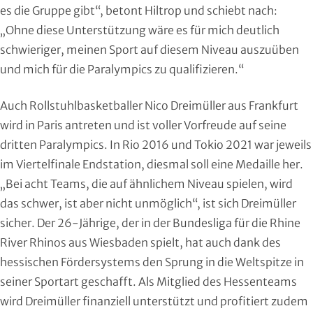
es die Gruppe gibt“, betont Hiltrop und schiebt nach:
Moderner Fünfkampf
„Ohne diese Unterstützung wäre es für mich deutlich
Motorbootsport
schwieriger, meinen Sport auf diesem Niveau auszuüben
und mich für die Paralympics zu qualifizieren.“
Motorsport
Auch Rollstuhlbasketballer Nico Dreimüller aus Frankfurt
Pferdesport
wird in Paris antreten und ist voller Vorfreude auf seine
dritten Paralympics. In Rio 2016 und Tokio 2021 war jeweils
Pétanque
im Viertelfinale Endstation, diesmal soll eine Medaille her.
„Bei acht Teams, die auf ähnlichem Niveau spielen, wird
Pool-Billard
das schwer, ist aber nicht unmöglich“, ist sich Dreimüller
Radsport
sicher. Der 26-Jährige, der in der Bundesliga für die Rhine
River Rhinos aus Wiesbaden spielt, hat auch dank des
Rasenkraft- und Tauzieh-Sport
hessischen Fördersystems den Sprung in die Weltspitze in
seiner Sportart geschafft. Als Mitglied des Hessenteams
Ringen
wird Dreimüller finanziell unterstützt und profitiert zudem