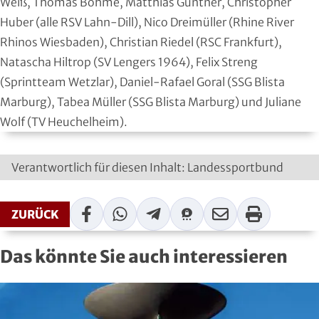
Weiß, Thomas Böhme, Matthias Güntner, Christopher
Huber (alle RSV Lahn-Dill), Nico Dreimüller (Rhine River
Rhinos Wiesbaden), Christian Riedel (RSC Frankfurt),
Natascha Hiltrop (SV Lengers 1964), Felix Streng
(Sprintteam Wetzlar), Daniel-Rafael Goral (SSG Blista
Marburg), Tabea Müller (SSG Blista Marburg) und Juliane
Wolf (TV Heuchelheim).
Verantwortlich für diesen Inhalt: Landessportbund
Facebook
WhatsApp
Telegram
Threema
Mail
Print
ZURÜCK
Das könnte Sie auch interessieren