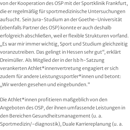
von der Kooperation des OSP mit der Sportklinik Frankfurt,
Roll- und Inline-Sport
die er regelmäßig für sportmedizinische Untersuchungen
aufsucht. Sein Jura-Studium an der Goethe-Universität
Rudern
(ebenfalls Partner des OSP) konnte er auch deshalb
Rugby
erfolgreich abschließen, weil er flexible Strukturen vorfand.
„Es war mir immer wichtig, Sport und Studium gleichzeitig
Schach
voranzutreiben. Das gelingt in Hessen sehr gut“, erklärt
Dreimüller. Als Mitglied der in der lsb h-Satzung
Schießsport
verankerten Athlet*innenvertretung engagiert er sich
zudem für andere Leistungssportler*innen und betont:
Schwimmen
„Wir werden gesehen und eingebunden.“
Segeln
Die Athlet*innen profitieren maßgeblich von den
Skisport
Angeboten des OSP, der ihnen umfassende Leistungen in
den Bereichen Gesundheitsmanagement (u. a.
Sportakrobatik
Sportmedizin/-diagnostik), Duale Karriereplanung (u. a.