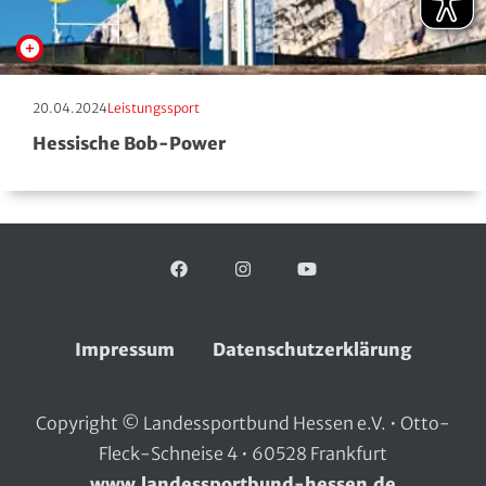
Erscheinungstag:
Kategorie:
20.04.2024
Leistungssport
Hessische Bob-Power
Facebook
Folgen Sie uns auf:
Instagram
YouTube
Impressum
Datenschutzerklärung
Copyright © Landessportbund Hessen e.V. • Otto-
Fleck-Schneise 4 • 60528 Frankfurt
www.landessportbund-hessen.de