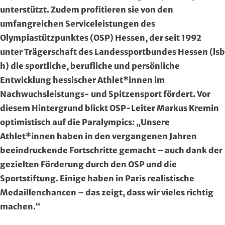
Region Kassel
DAV
unterstützt. Zudem profitieren sie von den
umfangreichen Serviceleistungen des
Rheingau-Taunus
Eishockey
Olympiastützpunktes (OSP) Hessen, der seit 1992
unter Trägerschaft des Landessportbundes Hessen (lsb
Schwalm-Eder
Eissport
h) die sportliche, berufliche und persönliche
Entwicklung hessischer Athlet*innen im
Vogelsberg
Fechten
Nachwuchsleistungs- und Spitzensport fördert. Vor
Waldeck-Frankenberg
Floorball
diesem Hintergrund blickt OSP-Leiter Markus Kremin
optimistisch auf die Paralympics: „Unsere
Werra-Meißner
Frisbeesport
Athlet*innen haben in den vergangenen Jahren
beeindruckende Fortschritte gemacht – auch dank der
Wetterau
Fußball
gezielten Förderung durch den OSP und die
Sportstiftung. Einige haben in Paris realistische
Wiesbaden
Gehörlosen Sport
Medaillenchancen – das zeigt, dass wir vieles richtig
machen.“
Golf