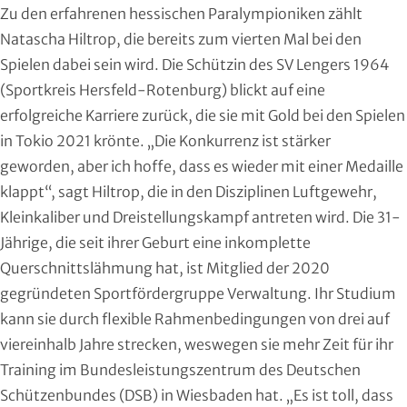
Zu den erfahrenen hessischen Paralympioniken zählt
Handball
Natascha Hiltrop, die bereits zum vierten Mal bei den
Ju-Jutsu
Spielen dabei sein wird. Die Schützin des SV Lengers 1964
(Sportkreis Hersfeld-Rotenburg) blickt auf eine
Judo
erfolgreiche Karriere zurück, die sie mit Gold bei den Spielen
in Tokio 2021 krönte. „Die Konkurrenz ist stärker
Kanu
geworden, aber ich hoffe, dass es wieder mit einer Medaille
klappt“, sagt Hiltrop, die in den Disziplinen Luftgewehr,
Karate
Kleinkaliber und Dreistellungskampf antreten wird. Die 31-
Kegeln und Bowling
Jährige, die seit ihrer Geburt eine inkomplette
Querschnittslähmung hat, ist Mitglied der 2020
Kickboxen
gegründeten Sportfördergruppe Verwaltung. Ihr Studium
kann sie durch flexible Rahmenbedingungen von drei auf
Leichtathletik
viereinhalb Jahre strecken, weswegen sie mehr Zeit für ihr
Training im Bundesleistungszentrum des Deutschen
Luftsport
Schützenbundes (DSB) in Wiesbaden hat. „Es ist toll, dass