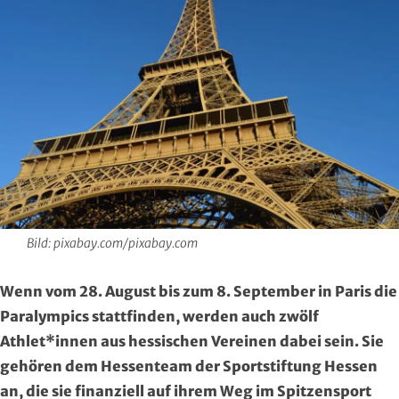
Hersfeld-Rotenburg
Baseball & Softball
Dt. Olympische Gesellschaft
Hochtaunus
Basketball
Hochschulsport
Lahn-Dill
Behinderten- und Rehabilitations-Sport
Kneipp-Bund Hessen
Limburg-Weilburg
Billard
Naturfreunde Hessen
Main-Kinzig und Stadt Hanau
Bob- und Schlittensport
RKB Solidarität
Main-Taunus
Boxen
Special Olympics
Bild: pixabay.com/pixabay.com
Marburg-Biedenkopf
Cheerleading und Cheerperformance
Sportklinik Frankfurt
Wenn vom 28. August bis zum 8. September in Paris die
Paralympics stattfinden, werden auch zwölf
Odenwald
Cricket
Sportärzteverband
Athlet*innen aus hessischen Vereinen dabei sein. Sie
gehören dem Hessenteam der Sportstiftung Hessen
Offenbach
Dart
an, die sie finanziell auf ihrem Weg im Spitzensport