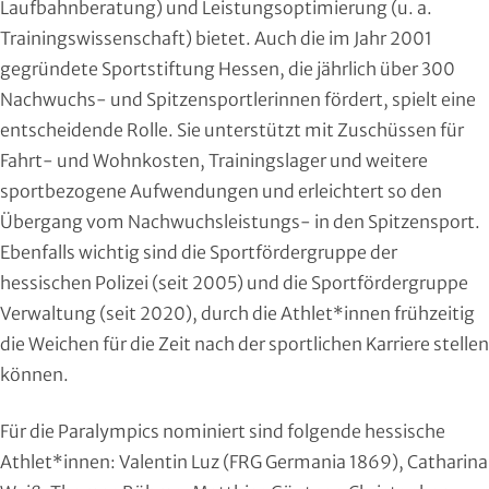
Laufbahnberatung) und Leistungsoptimierung (u. a.
Squash
Trainingswissenschaft) bietet. Auch die im Jahr 2001
gegründete Sportstiftung Hessen, die jährlich über 300
Taekwondo
Nachwuchs- und Spitzensportlerinnen fördert, spielt eine
entscheidende Rolle. Sie unterstützt mit Zuschüssen für
Tanzen
Fahrt- und Wohnkosten, Trainingslager und weitere
Tauchen
sportbezogene Aufwendungen und erleichtert so den
Übergang vom Nachwuchsleistungs- in den Spitzensport.
Tennis
Ebenfalls wichtig sind die Sportfördergruppe der
hessischen Polizei (seit 2005) und die Sportfördergruppe
Tischtennis
Verwaltung (seit 2020), durch die Athlet*innen frühzeitig
die Weichen für die Zeit nach der sportlichen Karriere stellen
Triathlon
können.
Turnen
Für die Paralympics nominiert sind folgende hessische
Volleyball
Athlet*innen: Valentin Luz (FRG Germania 1869), Catharina