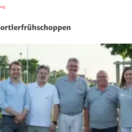
urg
portlerfrühschoppen