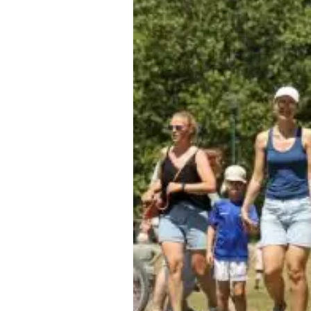
Moderner Fünfkampf
Motorbootsport
Motorsport
Pferdesport
Pétanque
Pool-Billard
Radsport
Rasenkraft- und Tauzieh-Sport
Ringen