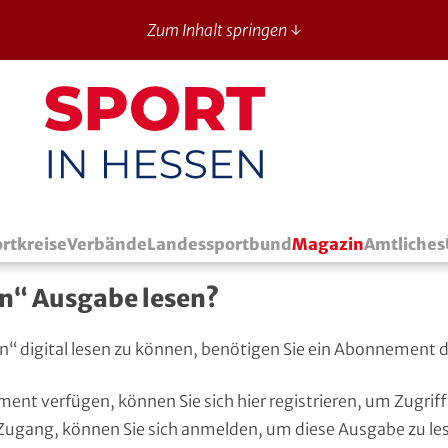
Zum Inhalt springen ↓
Sport in Hessen - News
rtkreise
Verbände
Landessportbund
Magazin
Amtliches
en“ Ausgabe lesen?
en“ digital lesen zu können, benötigen Sie ein Abonnement 
ment verfügen, können Sie sich
hier registrieren
, um Zugrif
 Zugang, können Sie sich
anmelden
, um diese Ausgabe zu le