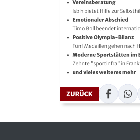
Vereinsberatung
Handball
lsb h bietet Hilfe zur Selbsthi
Emotionaler Abschied
Ju-Jutsu
Timo Boll beendet internatio
Judo
Positive Olympia-Bilanz
Fünf Medaillen gehen nach 
Kanu
Moderne Sportstätten im B
Zehnte "sportinfra" in Frank
Karate
und vieles weiteres mehr
Kegeln und Bowling
Facebook
WhatsAp
ZURÜCK
Kickboxen
Leichtathletik
Luftsport