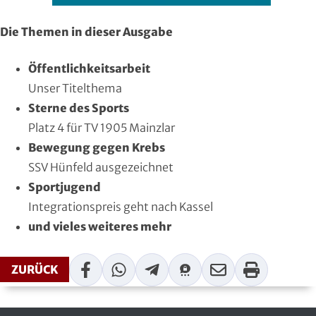
Handball
Die Themen in dieser Ausgabe
Ju-Jutsu
Öffentlichkeitsarbeit
Judo
Unser Titelthema
Sterne des Sports
Kanu
Platz 4 für TV 1905 Mainzlar
Bewegung gegen Krebs
Karate
SSV Hünfeld ausgezeichnet
Sportjugend
Kegeln und Bowling
Integrationspreis geht nach Kassel
Kickboxen
und vieles weiteres mehr
Leichtathletik
Facebook
WhatsApp
Telegram
Threema
Mail
Print
ZURÜCK
Luftsport