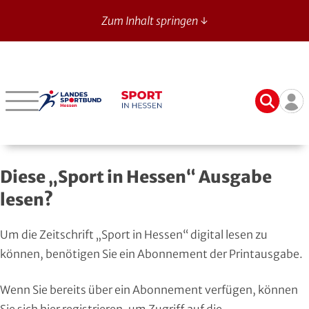
Zum Inhalt springen ↓
Sport in Hessen - News
Suche
Ben
Bergstraße
Verbände mit bes. Aufgaben
Betriebssport-Verband
Aktuelle Ausgabe
14
Darmstadt-Dieburg
Aikido
CVJM-Westbund
Archiv
Diese „Sport in Hessen“ Ausgabe
Frankfurt
American Football
DJK
Registrierung
lesen?
Fulda-Hünfeld
Athletik
DLRG
Um die Zeitschrift „Sport in Hessen“ digital lesen zu
Gießen
Badminton
DSLV
können, benötigen Sie ein Abonnement der Printausgabe.
Groß-Gerau
Bahnengolf
Deutscher Verband für Freikörperkultur
Wenn Sie bereits über ein Abonnement verfügen, können
Sie sich
hier registrieren
, um Zugriff auf die