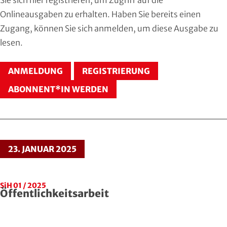
Hersfeld-Rotenburg
Baseball & Softball
Dt. Olympische Gesellschaft
Onlineausgaben zu erhalten. Haben Sie bereits einen
Zugang, können Sie sich
anmelden
, um diese Ausgabe zu
Hochtaunus
Basketball
Hochschulsport
lesen.
Lahn-Dill
Behinderten- und Rehabilitations-Sport
Kneipp-Bund Hessen
ANMELDUNG
REGISTRIERUNG
Limburg-Weilburg
Billard
Naturfreunde Hessen
ABONNENT*IN WERDEN
Main-Kinzig und Stadt Hanau
Bob- und Schlittensport
RKB Solidarität
Main-Taunus
Boxen
Special Olympics
23. JANUAR 2025
Marburg-Biedenkopf
Cheerleading und Cheerperformance
Sportklinik Frankfurt
Odenwald
Cricket
Sportärzteverband
SiH 01 / 2025
Öffentlichkeitsarbeit
Offenbach
Dart