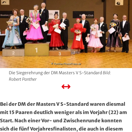
Hersfeld-Rotenburg
Baseball & Softball
Dt. Olympische Gesellschaft
Hochtaunus
Basketball
Hochschulsport
Lahn-Dill
Behinderten- und Rehabilitations-Sport
Kneipp-Bund Hessen
Limburg-Weilburg
Billard
Naturfreunde Hessen
Main-Kinzig und Stadt Hanau
Bob- und Schlittensport
RKB Solidarität
Die Siegerehrung der DM Masters V S-Standard
Bild:
Main-Taunus
Boxen
Special Olympics
Robert Panther
Marburg-Biedenkopf
Cheerleading und Cheerperformance
Sportklinik Frankfurt
Bei der DM der Masters V S-Standard waren diesmal
Odenwald
Cricket
Sportärzteverband
mit 15 Paaren deutlich weniger als im Vorjahr (22) am
Start. Nach einer Vor- und Zwischenrunde konnten
Offenbach
Dart
sich die fünf Vorjahresfinalisten, die auch in diesem