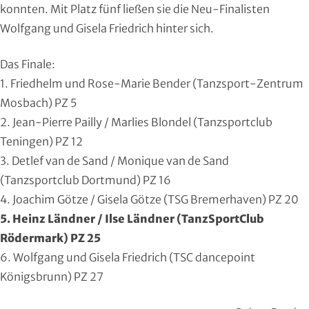
konnten. Mit Platz fünf ließen sie die Neu-Finalisten
Handball
Wolfgang und Gisela Friedrich hinter sich.
Ju-Jutsu
Das Finale:
Judo
1. Friedhelm und Rose-Marie Bender (Tanzsport-Zentrum
Mosbach) PZ 5
Kanu
2. Jean-Pierre Pailly / Marlies Blondel (Tanzsportclub
Teningen) PZ 12
Karate
3. Detlef van de Sand / Monique van de Sand
(Tanzsportclub Dortmund) PZ 16
Kegeln und Bowling
4. Joachim Götze / Gisela Götze (TSG Bremerhaven) PZ 20
5. Heinz Ländner / Ilse Ländner (TanzSportClub
Kickboxen
Rödermark) PZ 25
Leichtathletik
6. Wolfgang und Gisela Friedrich (TSC dancepoint
Königsbrunn) PZ 27
Luftsport