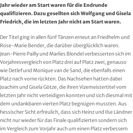
Region Kassel
DAV
Jahr wieder am Start waren für die Endrunde
qualifizieren. Dazu gesellten sich Wolfgang und Gisela
Rheingau-Taunus
Eishockey
Friedrich, die im letzten Jahr nicht am Start waren.
Schwalm-Eder
Eissport
Der Titel ging in allen fünf Tänzen erneut an Friedhelm und
Rose-Marie Bender, die darüber überglücklich waren.
Vogelsberg
Fechten
Jean-Pierre Pailly und Marlies Blondel verbesserten sich im
Vorjahresvergleich von Platz drei auf Platz zwei, genauso
Waldeck-Frankenberg
Floorball
wie Detlef und Monique van de Sand, die ebenfalls einen
Platz nach vorne rückten. Das Nachsehen hatten dabei
Werra-Meißner
Frisbeesport
Joachim und Gisela Götze, die ihren Vizemeistertitel vom
Wetterau
Fußball
letzten Jahr nicht verteidigen konnten und sich diesmal mit
dem undankbaren vierten Platz begnügen mussten. Aus
Wiesbaden
Gehörlosen Sport
hessischer Sicht erfreulich, dass sich Heinz und Ilse Ländner
nicht nur wieder für das Finale qualifizierten sondern sich
Golf
im Vergleich zum Vorjahr auch um einen Platz verbessern