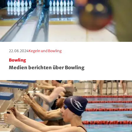
Squash
Taekwondo
Tanzen
Tauchen
Erscheinungstag:
Kategorie:
22.08.2024
Kegeln und Bowling
Bowling
Tennis
Medien berichten über Bowling
Tischtennis
Triathlon
Turnen
Volleyball