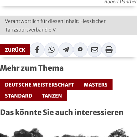
Robert Panther
Moderner Fünfkampf
Verantwortlich für diesen Inhalt: Hessischer
Motorbootsport
Tanzsportverband e.V.
Motorsport
Facebook
WhatsApp
Telegram
Threema
Mail
Print
ZURÜCK
Pferdesport
Mehr zum Thema
Pétanque
Pool-Billard
DEUTSCHE MEISTERSCHAFT
MASTERS
STANDARD
TANZEN
Radsport
Das könnte Sie auch interessieren
Rasenkraft- und Tauzieh-Sport
Ringen