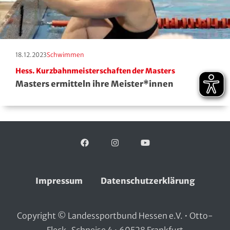
Erscheinungstag:
Kategorie:
18.12.2023
Schwimmen
Hess. Kurzbahnmeisterschaften der Masters
Masters ermitteln ihre Meister*innen
Facebook
Folgen Sie uns auf:
Instagram
YouTube
Impressum
Datenschutzerklärung
Copyright © Landessportbund Hessen e.V. • Otto-