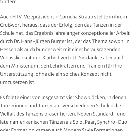
fördern.
Moderner Fünfkampf
Auch HTV-Vizepräsidentin Cornelia Straub stellte in ihrem
Motorbootsport
Grußwort heraus, dass der Erfolg, den das Tanzen in der
Schule hat, das Ergebnis jahrelanger konzeptioneller Arbeit
Motorsport
durch Dr. Hans-Jürgen Burger ist, der das Thema sowohl in
Hessen als auch bundesweit mit einer herausragenden
Pferdesport
Verlässlichkeit und Klarheit vertritt. Sie dankte aber auch
Pétanque
dem Ministerium, den Lehrkräften und Trainern für Ihre
Unterstützung, ohne die ein solches Konzept nicht
Pool-Billard
umzusetzen ist.
Radsport
Es folgte einer von insgesamt vier Showblöcken, in denen
Tänzerinnen und Tänzer aus verschiedenen Schulen die
Rasenkraft- und Tauzieh-Sport
Vielfalt des Tanzens präsentierten. Neben Standard- und
lateinamerikanischen Tänzen als Solo, Paar, Synchro-Duo
Ringen
oder Formation kamen auch Modern Style Formationen