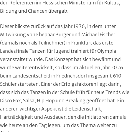
den Referenten im Hessischen Ministerium für Kultus,
Handball
Bildung und Chancen übergab.
Ju-Jutsu
Dieser blickte zurück auf das Jahr 1976, in dem unter
Mitwirkung von Ehepaar Burger und Michael Fischer
Judo
(damals noch als Teilnehmer) in Frankfurt das erste
Kanu
Landesfinale Tanzen für Jugend trainiert für Olympia
veranstaltet wurde. Das Konzept hat sich bewährt und
Karate
wurde weiterentwickelt, so dass im aktuellen Jahr 2026
beim Landesentscheid in Friedrichsdorf insgesamt 610
Kegeln und Bowling
Schüler starteten. Einer der Erfolgsfaktoren liegt darin,
dass sich das Tanzen in der Schule früh für neue Trends wie
Kickboxen
Disco Fox, Salsa, Hip Hop und Breaking geöffnet hat. Ein
Leichtathletik
anderen wichtiger Aspekt ist die Leidenschaft,
Hartnäckigkeit und Ausdauer, den die Initiatoren damals
Luftsport
wie heute an den Tag legen, um das Thema weiter zu