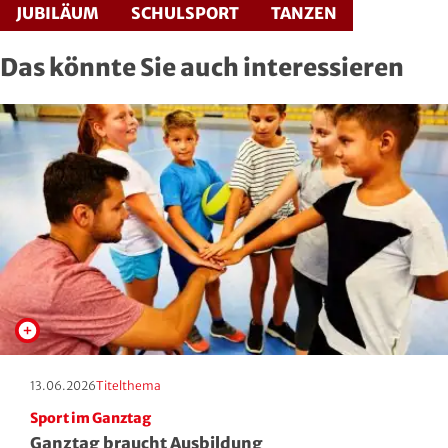
JUBILÄUM
SCHULSPORT
TANZEN
Das könnte Sie auch interessieren
Erscheinungstag:
Kategorie:
13.06.2026
Titelthema
Sport im Ganztag
Ganztag braucht Ausbildung