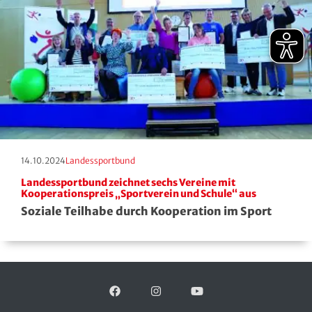
Erscheinungstag:
Kategorie:
14.10.2024
Landessportbund
Landessportbund zeichnet sechs Vereine mit
Kooperationspreis „Sportverein und Schule“ aus
Soziale Teilhabe durch Kooperation im Sport
Facebook
Folgen Sie uns auf:
Instagram
YouTube