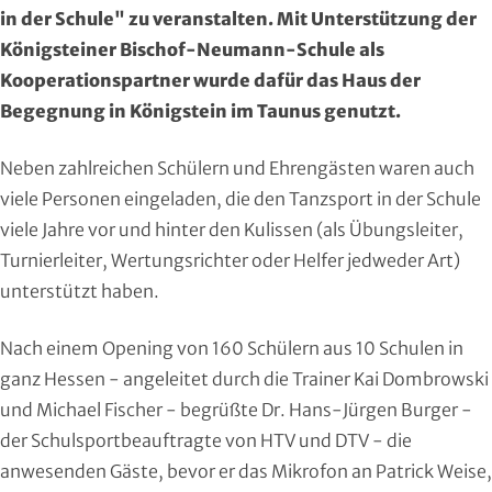
Region Kassel
DAV
in der Schule" zu veranstalten. Mit Unterstützung der
Königsteiner Bischof-Neumann-Schule als
Rheingau-Taunus
Eishockey
Kooperationspartner wurde dafür das Haus der
Begegnung in Königstein im Taunus genutzt.
Schwalm-Eder
Eissport
Neben zahlreichen Schülern und Ehrengästen waren auch
Vogelsberg
Fechten
viele Personen eingeladen, die den Tanzsport in der Schule
viele Jahre vor und hinter den Kulissen (als Übungsleiter,
Waldeck-Frankenberg
Floorball
Turnierleiter, Wertungsrichter oder Helfer jedweder Art)
unterstützt haben.
Werra-Meißner
Frisbeesport
Wetterau
Fußball
Nach einem Opening von 160 Schülern aus 10 Schulen in
ganz Hessen - angeleitet durch die Trainer Kai Dombrowski
Wiesbaden
Gehörlosen Sport
und Michael Fischer - begrüßte Dr. Hans-Jürgen Burger -
der Schulsportbeauftragte von HTV und DTV - die
Golf
anwesenden Gäste, bevor er das Mikrofon an Patrick Weise,