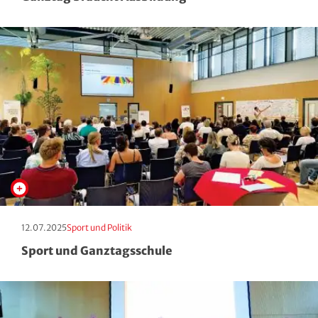
Erscheinungstag:
Kategorie:
12.07.2025
Sport und Politik
Sport und Ganztagsschule