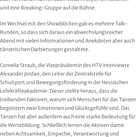
Roll- und Inline-Sport
und eine Breaking-Gruppe auf die Bühne.
Rudern
Im Wechsel mit den Showblöcken gab es mehrere Talk-
Runden, so dass sich daraus ein abwechslungsreicher
Rugby
Abend mit vielen Informationen und Anekdoten aber auch
tänzerischen Darbietungen gestaltete.
Schach
Cornelia Straub, die Vizepräsidentin des HTV interviewte
Schießsport
Alexander Jordan, den Leiter der Zentralstelle für
Schulsport und Bewegungsförderung in der Hessischen
Schwimmen
Lehrkräfteakademie. Dieser stellte heraus, dass die
Segeln
treibenden Faktoren, warum sich Menschen für das Tanzen
begeistern zwar Emotionen und Glücksgefühle sind. Das
Skisport
Tanzen hat aber außerdem auch eine starke Bedeutung für
die Wertebildung. Schließlich lernen die Aktiven damit
Sportakrobatik
neben Achtsamkeit, Empathie, Verantwortung und