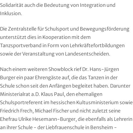
Solidarität auch die Bedeutung von Integration und
Squash
Inklusion.
Taekwondo
Die Zentralstelle für Schulsport und Bewegungsförderung
Tanzen
unterstützt dies in Kooperation mit dem
Tanzsportverband in Form von Lehrkräftefortbildungen
Tauchen
sowie der Veranstaltung von Landesentscheiden.
Tennis
Nach einem weiteren Showblock rief Dr. Hans-Jürgen
Burger ein paar Ehrengäste auf, die das Tanzen in der
Tischtennis
Schule schon seit den Anfängen begleitet haben. Darunter
Ministerialrat a.D. Klaus Paul, den ehemaligen
Triathlon
Schulsportreferent im hessischen Kultusministerium sowie
Friedrich Frech, Michael Fischer und nicht zuletzt seine
Turnen
Ehefrau Ulrike Hesemann-Burger, die ebenfalls als Lehrerin
Volleyball
an ihrer Schule - der Liebfrauenschule in Bensheim -