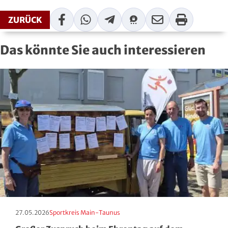
Squash
Facebook
WhatsApp
Telegram
Threema
Mail
Print
ZURÜCK
Taekwondo
Das könnte Sie auch interessieren
Tanzen
Tauchen
Tennis
Tischtennis
Triathlon
Turnen
Erscheinungstag:
Kategorie:
27.05.2026
Sportkreis Main-Taunus
Volleyball