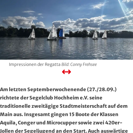
Hersfeld-Rotenburg
Baseball & Softball
Dt. Olympische Gesellschaft
Hochtaunus
Basketball
Hochschulsport
Lahn-Dill
Behinderten- und Rehabilitations-Sport
Kneipp-Bund Hessen
Limburg-Weilburg
Billard
Naturfreunde Hessen
Main-Kinzig und Stadt Hanau
Bob- und Schlittensport
RKB Solidarität
Impressionen der Regatta
Bild: Conny Frehsee
Main-Taunus
Boxen
Special Olympics
Am letzten Septemberwochenende (27./28.09.)
Marburg-Biedenkopf
Cheerleading und Cheerperformance
Sportklinik Frankfurt
richtete der Segelclub Hochheim e.V. seine
traditionelle zweitägige Stadtmeisterschaft auf dem
Odenwald
Cricket
Sportärzteverband
Main aus. Insgesamt gingen 15 Boote der Klassen
Aquila, Conger und Microcupper sowie zwei 420er-
Offenbach
Dart
Jollen der Segeljugend an den Start. Auch auswärtige