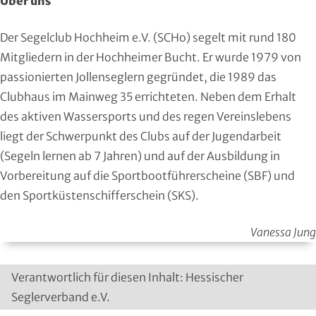
Über uns
Roll- und Inline-Sport
Der Segelclub Hochheim e.V. (SCHo) segelt mit rund 180
Rudern
Mitgliedern in der Hochheimer Bucht. Er wurde 1979 von
passionierten Jollenseglern gegründet, die 1989 das
Rugby
Clubhaus im Mainweg 35 errichteten. Neben dem Erhalt
des aktiven Wassersports und des regen Vereinslebens
Schach
liegt der Schwerpunkt des Clubs auf der Jugendarbeit
(Segeln lernen ab 7 Jahren) und auf der Ausbildung in
Schießsport
Vorbereitung auf die Sportbootführerscheine (SBF) und
Schwimmen
den Sportküstenschifferschein (SKS).
Segeln
Vanessa Jung
Skisport
Verantwortlich für diesen Inhalt: Hessischer
Seglerverband e.V.
Sportakrobatik