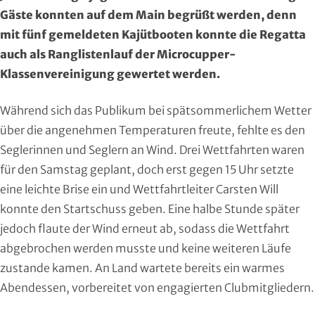
Region Kassel
DAV
Gäste konnten auf dem Main begrüßt werden, denn
mit fünf gemeldeten Kajütbooten konnte die Regatta
Rheingau-Taunus
Eishockey
auch als Ranglistenlauf der Microcupper-
Klassenvereinigung gewertet werden.
Schwalm-Eder
Eissport
Während sich das Publikum bei spätsommerlichem Wetter
Vogelsberg
Fechten
über die angenehmen Temperaturen freute, fehlte es den
Seglerinnen und Seglern an Wind. Drei Wettfahrten waren
Waldeck-Frankenberg
Floorball
für den Samstag geplant, doch erst gegen 15 Uhr setzte
Werra-Meißner
Frisbeesport
eine leichte Brise ein und Wettfahrtleiter Carsten Will
konnte den Startschuss geben. Eine halbe Stunde später
Wetterau
Fußball
jedoch flaute der Wind erneut ab, sodass die Wettfahrt
abgebrochen werden musste und keine weiteren Läufe
Wiesbaden
Gehörlosen Sport
zustande kamen. An Land wartete bereits ein warmes
Abendessen, vorbereitet von engagierten Clubmitgliedern.
Golf