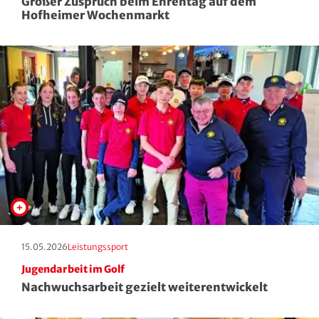
Großer Zuspruch beim Ehrentag auf dem
Hofheimer Wochenmarkt
Erscheinungstag:
Kategorie:
15.05.2026
Leistungssport
Jugendarbeit im Golf
Nachwuchsarbeit gezielt weiterentwickelt