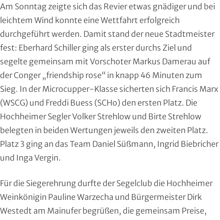
Am Sonntag zeigte sich das Revier etwas gnädiger und bei
Handball
leichtem Wind konnte eine Wettfahrt erfolgreich
Ju-Jutsu
durchgeführt werden. Damit stand der neue Stadtmeister
fest: Eberhard Schiller ging als erster durchs Ziel und
Judo
segelte gemeinsam mit Vorschoter Markus Damerau auf
der Conger „friendship rose“ in knapp 46 Minuten zum
Kanu
Sieg. In der Microcupper-Klasse sicherten sich Francis Marx
(WSCG) und Freddi Buess (SCHo) den ersten Platz. Die
Karate
Hochheimer Segler Volker Strehlow und Birte Strehlow
belegten in beiden Wertungen jeweils den zweiten Platz.
Kegeln und Bowling
Platz 3 ging an das Team Daniel Süßmann, Ingrid Biebricher
Kickboxen
und Inga Vergin.
Leichtathletik
Für die Siegerehrung durfte der Segelclub die Hochheimer
Weinkönigin Pauline Warzecha und Bürgermeister Dirk
Luftsport
Westedt am Mainufer begrüßen, die gemeinsam Preise,