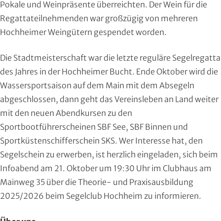
Pokale und Weinpräsente überreichten. Der Wein für die
Moderner Fünfkampf
Regattateilnehmenden war großzügig von mehreren
Hochheimer Weingütern gespendet worden.
Motorbootsport
Die Stadtmeisterschaft war die letzte reguläre Segelregatta
Motorsport
des Jahres in der Hochheimer Bucht. Ende Oktober wird die
Pferdesport
Wassersportsaison auf dem Main mit dem Absegeln
abgeschlossen, dann geht das Vereinsleben an Land weiter
Pétanque
mit den neuen Abendkursen zu den
Sportbootführerscheinen SBF See, SBF Binnen und
Pool-Billard
Sportküstenschifferschein SKS. Wer Interesse hat, den
Segelschein zu erwerben, ist herzlich eingeladen, sich beim
Radsport
Infoabend am 21. Oktober um 19:30 Uhr im Clubhaus am
Mainweg 35 über die Theorie- und Praxisausbildung
Rasenkraft- und Tauzieh-Sport
2025/2026 beim Segelclub Hochheim zu informieren.
Ringen