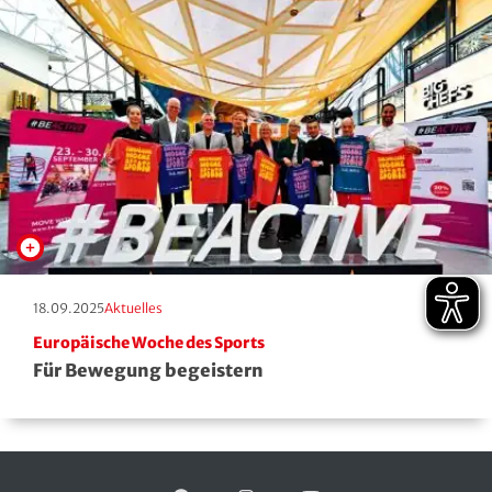
Erscheinungstag:
Kategorie:
18.09.2025
Aktuelles
Europäische Woche des Sports
Für Bewegung begeistern