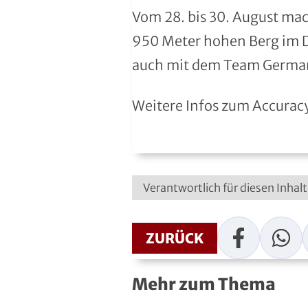
Moderner Fünfkampf
Vom 28. bis 30. August mac
950 Meter hohen Berg im Dr
Motorbootsport
auch mit dem Team German
Motorsport
Weitere Infos zum Accuracy
Pferdesport
Pétanque
Pool-Billard
Verantwortlich für diesen Inhal
Radsport
Facebook
WhatsAp
ZURÜCK
Rasenkraft- und Tauzieh-Sport
Mehr zum Thema
Ringen