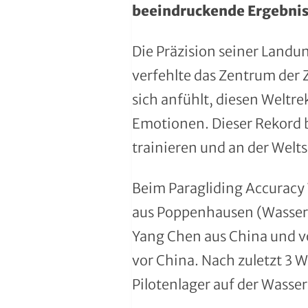
beeindruckende Ergebnis
Handball
Ju-Jutsu
Die Präzision seiner Landu
verfehlte das Zentrum der Z
Judo
sich anfühlt, diesen Weltre
Kanu
Emotionen. Dieser Rekord be
trainieren und an der Welt
Karate
Kegeln und Bowling
Beim Paragliding Accuracy 
aus Poppenhausen (Wasserk
Kickboxen
Yang Chen aus China und v
Leichtathletik
vor China. Nach zuletzt 3 
Pilotenlager auf der Wasser
Luftsport