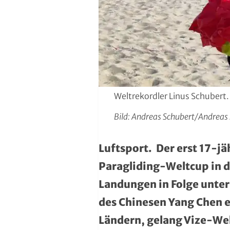
Region Kassel
DAV
Rheingau-Taunus
Eishockey
Schwalm-Eder
Eissport
Vogelsberg
Fechten
Weltrekordler Linus Schubert.
Waldeck-Frankenberg
Floorball
Bild: Andreas Schubert/Andreas
Werra-Meißner
Frisbeesport
Luftsport. Der erst 17-j
Wetterau
Fußball
Paragliding-Weltcup in d
Landungen in Folge unter
Wiesbaden
Gehörlosen Sport
des Chinesen Yang Chen e
Golf
Ländern, gelang Vize-We