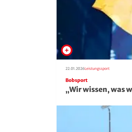
Squash
Taekwondo
Tanzen
Tauchen
Tennis
Erscheinungstag:
Kategorie:
22.01.2026
Leistungssport
Bobsport
Tischtennis
„Wir wissen, was 
Triathlon
Turnen
Volleyball