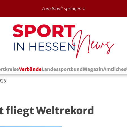
Zum Inhalt springen ↓
Sport in Hessen - News
rtkreise
Verbände
Landessportbund
Magazin
Amtliches
025
t fliegt Weltrekord