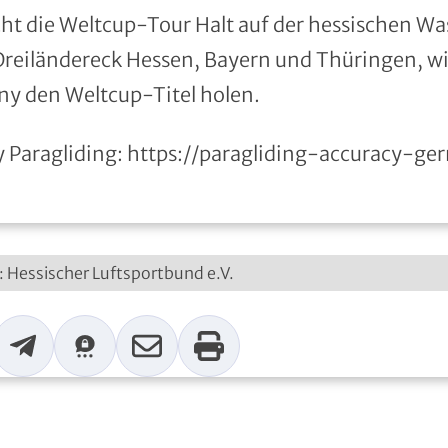
ht die Weltcup-Tour Halt auf der hessischen Wa
eiländereck Hessen, Bayern und Thüringen, will
y den Weltcup-Titel holen.
 Paragliding:
https://paragliding-accuracy-g
t: Hessischer Luftsportbund e.V.
p
Telegram
Threema
Mail
Print