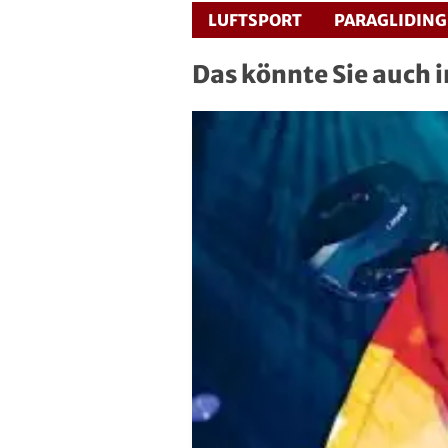
LUFTSPORT
PARAGLIDING
Roll- und Inline-Sport
Das könnte Sie auch 
Rudern
Rugby
Schach
Schießsport
Schwimmen
Segeln
Skisport
Sportakrobatik