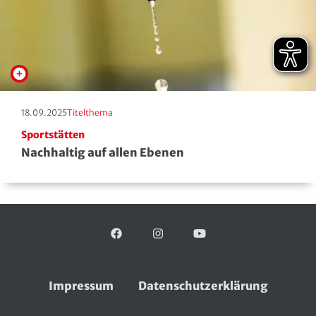
Erscheinungstag:
Kategorie:
18.09.2025
Titelthema
Sportstätten
Nachhaltig auf allen Ebenen
Facebook
Folgen Sie uns auf:
Instagram
YouTube
Impressum
Datenschutzerklärung