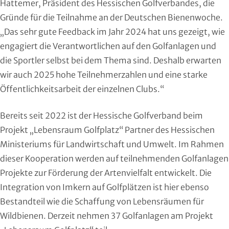
Hattemer, Präsident des Hessischen Golfverbandes, die
Handball
Gründe für die Teilnahme an der Deutschen Bienenwoche.
„Das sehr gute Feedback im Jahr 2024 hat uns gezeigt, wie
Ju-Jutsu
engagiert die Verantwortlichen auf den Golfanlagen und
Judo
die Sportler selbst bei dem Thema sind. Deshalb erwarten
wir auch 2025 hohe Teilnehmerzahlen und eine starke
Kanu
Öffentlichkeitsarbeit der einzelnen Clubs.“
Karate
Bereits seit 2022 ist der Hessische Golfverband beim
Projekt „Lebensraum Golfplatz“ Partner des Hessischen
Kegeln und Bowling
Ministeriums für Landwirtschaft und Umwelt. Im Rahmen
dieser Kooperation werden auf teilnehmenden Golfanlagen
Kickboxen
Projekte zur Förderung der Artenvielfalt entwickelt. Die
Integration von Imkern auf Golfplätzen ist hier ebenso
Leichtathletik
Bestandteil wie die Schaffung von Lebensräumen für
Luftsport
Wildbienen. Derzeit nehmen 37 Golfanlagen am Projekt