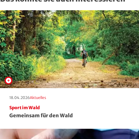
Erscheinungstag:
Kategorie:
18.04.2026
Aktuelles
Sport im Wald
Gemeinsam für den Wald