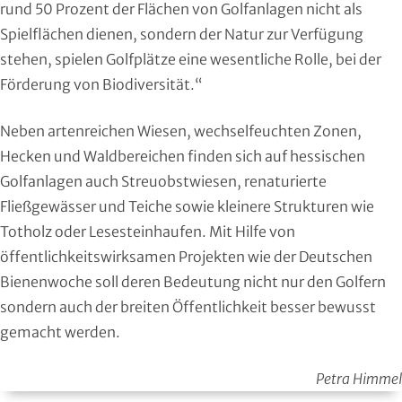
rund 50 Prozent der Flächen von Golfanlagen nicht als
Squash
Spielflächen dienen, sondern der Natur zur Verfügung
stehen, spielen Golfplätze eine wesentliche Rolle, bei der
Taekwondo
Förderung von Biodiversität.“
Tanzen
Neben artenreichen Wiesen, wechselfeuchten Zonen,
Tauchen
Hecken und Waldbereichen finden sich auf hessischen
Golfanlagen auch Streuobstwiesen, renaturierte
Tennis
Fließgewässer und Teiche sowie kleinere Strukturen wie
Totholz oder Lesesteinhaufen. Mit Hilfe von
Tischtennis
öffentlichkeitswirksamen Projekten wie der Deutschen
Bienenwoche soll deren Bedeutung nicht nur den Golfern
Triathlon
sondern auch der breiten Öffentlichkeit besser bewusst
gemacht werden.
Turnen
Petra Himmel
Volleyball