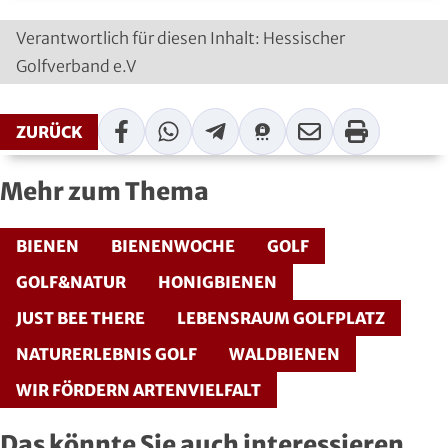
Verantwortlich für diesen Inhalt: Hessischer
Golfverband e.V
Facebook
WhatsApp
Telegram
Threema
Mail
Print
ZURÜCK
Mehr zum Thema
BIENEN
BIENENWOCHE
GOLF
GOLF&NATUR
HONIGBIENEN
JUST BEE THERE
LEBENSRAUM GOLFPLATZ
NATURERLEBNIS GOLF
WALDBIENEN
WIR FÖRDERN ARTENVIELFALT
Das könnte Sie auch interessieren