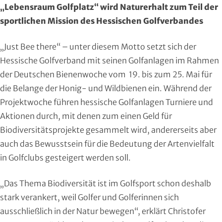
„Lebensraum Golfplatz“ wird Naturerhalt zum Teil der
Region Kassel
DAV
sportlichen Mission des Hessischen Golfverbandes
Rheingau-Taunus
Eishockey
„Just Bee there“ – unter diesem Motto setzt sich der
Schwalm-Eder
Eissport
Hessische Golfverband mit seinen Golfanlagen im Rahmen
der Deutschen Bienenwoche vom 19. bis zum 25. Mai für
Vogelsberg
Fechten
die Belange der Honig- und Wildbienen ein. Während der
Projektwoche führen hessische Golfanlagen Turniere und
Waldeck-Frankenberg
Floorball
Aktionen durch, mit denen zum einen Geld für
Biodiversitätsprojekte gesammelt wird, andererseits aber
Werra-Meißner
Frisbeesport
auch das Bewusstsein für die Bedeutung der Artenvielfalt
Wetterau
Fußball
in Golfclubs gesteigert werden soll.
Wiesbaden
Gehörlosen Sport
„Das Thema Biodiversität ist im Golfsport schon deshalb
stark verankert, weil Golfer und Golferinnen sich
Golf
ausschließlich in der Natur bewegen“, erklärt Christofer