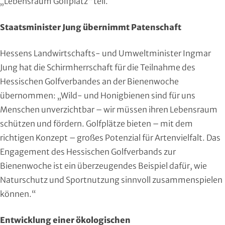
„Lebensraum Golfplatz“ teil.
Moderner Fünfkampf
Staatsminister Jung übernimmt Patenschaft
Motorbootsport
Hessens Landwirtschafts- und Umweltminister Ingmar
Motorsport
Jung hat die Schirmherrschaft für die Teilnahme des
Hessischen Golfverbandes an der Bienenwoche
Pferdesport
übernommen: „Wild- und Honigbienen sind für uns
Menschen unverzichtbar – wir müssen ihren Lebensraum
Pétanque
schützen und fördern. Golfplätze bieten – mit dem
Pool-Billard
richtigen Konzept – großes Potenzial für Artenvielfalt. Das
Engagement des Hessischen Golfverbands zur
Radsport
Bienenwoche ist ein überzeugendes Beispiel dafür, wie
Naturschutz und Sportnutzung sinnvoll zusammenspielen
Rasenkraft- und Tauzieh-Sport
können.“
Ringen
Entwicklung einer ökologischen