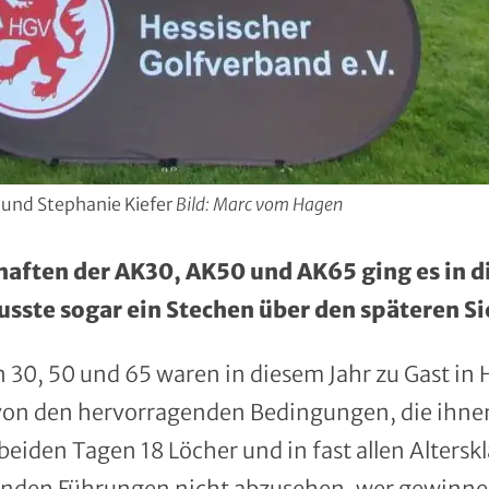
 und Stephanie Kiefer
Bild: Marc vom Hagen
aften der AK30, AK50 und AK65 ging es in di
sste sogar ein Stechen über den späteren Si
en 30, 50 und 65 waren in diesem Jahr zu Gast i
 von den hervorragenden Bedingungen, die ihne
eiden Tagen 18 Löcher und in fast allen Alterskl
elnden Führungen nicht abzusehen, wer gewinn