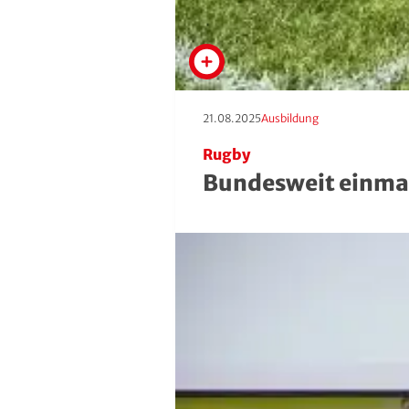
Erscheinungstag:
Kategorie:
21.08.2025
Ausbildung
Rugby
Bundesweit einma