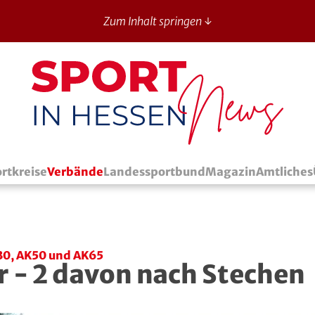
Zum Inhalt springen ↓
Sport in Hessen - News
rtkreise
Verbände
Landessportbund
Magazin
Amtliches
30, AK50 und AK65
r - 2 davon nach Stechen