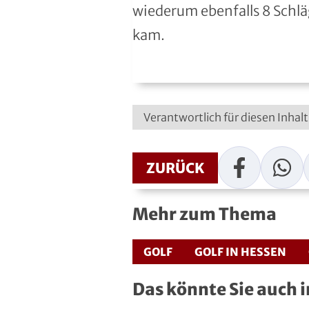
wiederum ebenfalls 8 Schl
Roll- und Inline-Sport
kam.
Rudern
Rugby
Verantwortlich für diesen Inhal
Schach
Schießsport
Facebook
WhatsAp
ZURÜCK
Schwimmen
Mehr zum Thema
Segeln
GOLF
GOLF IN HESSEN
Skisport
Das könnte Sie auch 
Sportakrobatik