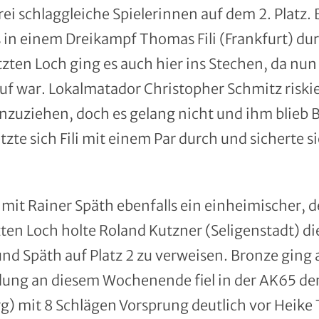
ei schlaggleiche Spielerinnen auf dem 2. Platz.
ss in einem Dreikampf Thomas Fili (Frankfurt) du
tzten Loch ging es auch hier ins Stechen, da n
uf war. Lokalmatador Christopher Schmitz riskie
inzuziehen, doch es gelang nicht und ihm blieb 
zte sich Fili mit einem Par durch und sicherte si
 mit Rainer Späth ebenfalls ein einheimischer, 
zten Loch holte Roland Kutzner (Seligenstadt) d
d Späth auf Platz 2 zu verweisen. Bronze ging a
idung an diesem Wochenende fiel in der AK65 d
) mit 8 Schlägen Vorsprung deutlich vor Heike