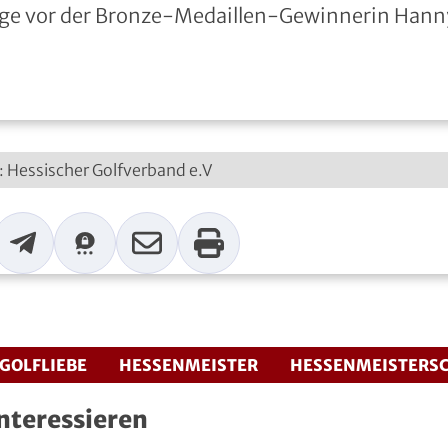
äge vor der Bronze-Medaillen-Gewinnerin Hanny 
t: Hessischer Golfverband e.V
p
Telegram
Threema
Mail
Print
GOLFLIEBE
HESSENMEISTER
HESSENMEISTERS
interessieren