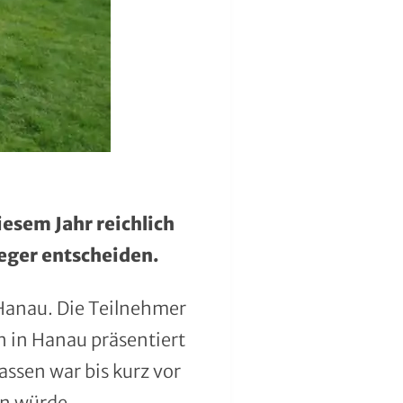
Meister der AK65: Ja
esem Jahr reichlich
eger entscheiden.
n Hanau. Die Teilnehmer
n in Hanau präsentiert
assen war bis kurz vor
en würde.