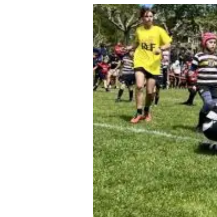
Squash
Taekwondo
Tanzen
Tauchen
Tennis
Tischtennis
Triathlon
Turnen
Volleyball