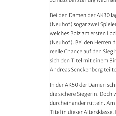
Handball
Bei den Damen der AK30 lag
Ju-Jutsu
(Neuhof) sogar zwei Spiele
Judo
welches Bolz am ersten Loc
(Neuhof). Bei den Herren de
Kanu
reelle Chance auf den Sieg 
Karate
sich den Titel mit einem B
Andreas Senckenberg teilte
Kegeln und Bowling
Kickboxen
In der AK50 der Damen schi
die sichere Siegerin. Doch w
Leichtathletik
durcheinander rütteln. Am 
Luftsport
Titel in dieser Altersklasse