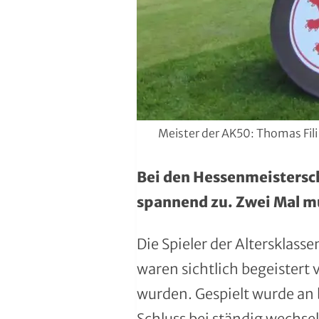
Region Kassel
DAV
Rheingau-Taunus
Eishockey
Schwalm-Eder
Eissport
Vogelsberg
Fechten
Meister der AK50: Thomas Fili
Waldeck-Frankenberg
Floorball
Bei den Hessenmeistersch
Werra-Meißner
Frisbeesport
spannend zu. Zwei Mal mu
Wetterau
Fußball
Die Spieler der Altersklass
Wiesbaden
Gehörlosen Sport
waren sichtlich begeistert
wurden. Gespielt wurde an b
Golf
Schluss bei ständig wechs