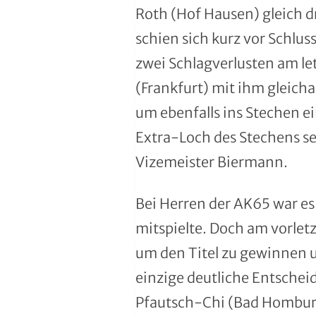
Roth (Hof Hausen) gleich dr
Moderner Fünfkampf
schien sich kurz vor Schlu
Motorbootsport
zwei Schlagverlusten am le
Motorsport
(Frankfurt) mit ihm gleicha
um ebenfalls ins Stechen e
Pferdesport
Extra-Loch des Stechens set
Pétanque
Vizemeister Biermann.
Pool-Billard
Bei Herren der AK65 war es
Radsport
mitspielte. Doch am vorlet
um den Titel zu gewinnen un
Rasenkraft- und Tauzieh-Sport
einzige deutliche Entsche
Ringen
Pfautsch-Chi (Bad Homburg