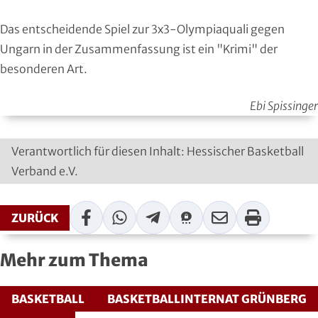
Moderner Fünfkampf
Das entscheidende Spiel zur 3x3-Olympiaquali gegen
Ungarn in der Zusammenfassung ist ein
Motorbootsport
"Krimi"
der
besonderen Art.
Motorsport
Ebi Spissinger
Pferdesport
Verantwortlich für diesen Inhalt: Hessischer Basketball
Pétanque
Verband e.V.
Pool-Billard
Facebook
WhatsApp
Telegram
Threema
Mail
Print
ZURÜCK
Radsport
Mehr zum Thema
Rasenkraft- und Tauzieh-Sport
Ringen
BASKETBALL
BASKETBALLINTERNAT GRÜNBERG