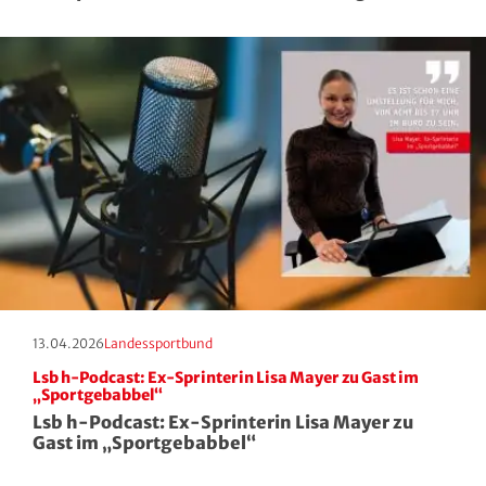
Squash
Taekwondo
Tanzen
Tauchen
Tennis
Tischtennis
Erscheinungstag:
Kategorie:
13.04.2026
Landessportbund
Triathlon
Lsb h-Podcast: Ex-Sprinterin Lisa Mayer zu Gast im
„Sportgebabbel“
Turnen
Lsb h-Podcast: Ex-Sprinterin Lisa Mayer zu
Gast im „Sportgebabbel“
Volleyball