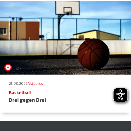
Erscheinungstag:
Kategorie:
21.08.2025
Aktuelles
Basketball
Drei gegen Drei