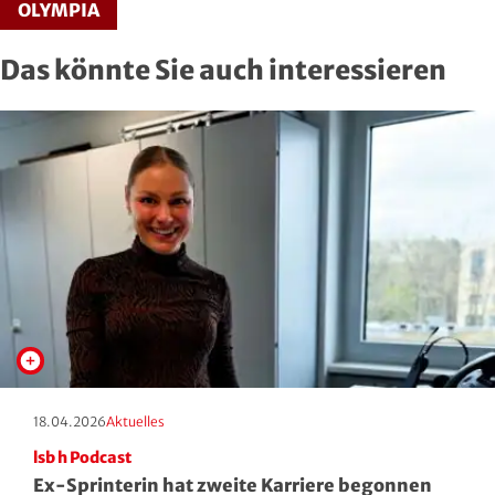
OLYMPIA
Roll- und Inline-Sport
Das könnte Sie auch interessieren
Rudern
Rugby
Schach
Schießsport
Schwimmen
Segeln
Skisport
Erscheinungstag:
Kategorie:
18.04.2026
Aktuelles
lsb h Podcast
Sportakrobatik
Ex-Sprinterin hat zweite Karriere begonnen