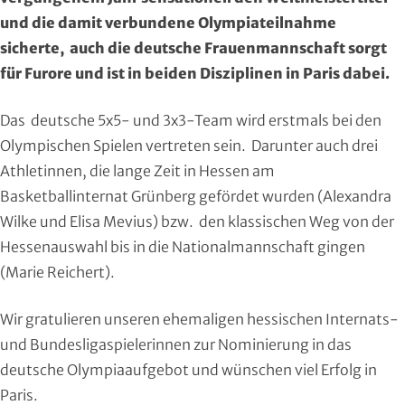
Handball
und die damit verbundene Olympiateilnahme
sicherte, auch die deutsche Frauenmannschaft sorgt
Ju-Jutsu
für Furore und ist in beiden Disziplinen in Paris dabei.
Judo
Das deutsche 5x5- und 3x3-Team wird erstmals bei den
Olympischen Spielen vertreten sein. Darunter auch drei
Kanu
Athletinnen, die lange Zeit in Hessen am
Basketballinternat Grünberg gefördet wurden (Alexandra
Karate
Wilke und Elisa Mevius) bzw. den klassischen Weg von der
Kegeln und Bowling
Hessenauswahl bis in die Nationalmannschaft gingen
(Marie Reichert).
Kickboxen
Wir gratulieren unseren ehemaligen hessischen Internats-
Leichtathletik
und Bundesligaspielerinnen zur Nominierung in das
deutsche Olympiaaufgebot und wünschen viel Erfolg in
Luftsport
Paris.