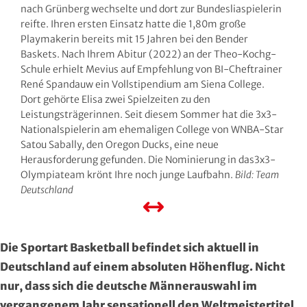
nach Grünberg wechselte und dort zur Bundesliaspielerin
Region Kassel
DAV
reifte. Ihren ersten Einsatz hatte die 1,80m große
Playmakerin bereits mit 15 Jahren bei den Bender
Rheingau-Taunus
Eishockey
Baskets. Nach Ihrem Abitur (2022) an der Theo-Kochg-
Schule erhielt Mevius auf Empfehlung von BI-Cheftrainer
Schwalm-Eder
Eissport
René Spandauw ein Vollstipendium am Siena College.
Dort gehörte Elisa zwei Spielzeiten zu den
Vogelsberg
Fechten
Leistungsträgerinnen. Seit diesem Sommer hat die 3x3-
Nationalspielerin am ehemaligen College von WNBA-Star
Satou Sabally, den Oregon Ducks, eine neue
Waldeck-Frankenberg
Floorball
Herausforderung gefunden. Die Nominierung in das3x3-
Olympiateam krönt Ihre noch junge Laufbahn.
Bild: Team
Werra-Meißner
Frisbeesport
Deutschland
Wetterau
Fußball
Die Sportart Basketball befindet sich aktuell in
Wiesbaden
Gehörlosen Sport
Deutschland auf einem absoluten Höhenflug. Nicht
Golf
nur, dass sich die deutsche Männerauswahl im
vergangenem Jahr sensationell den Weltmeistertitel