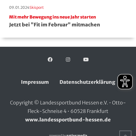
Handball
Erscheinungstag:
Kategorie:
09.01.2024
Skisport
Mit mehr Bewegung ins neue Jahr starten
Ju-Jutsu
Jetzt bei "Fit im Februar" mitmachen
Judo
Kanu
Facebook
Folgen Sie uns auf:
Instagram
YouTube
Karate
Kegeln und Bowling
Impressum
Datenschutzerklärung
Kickboxen
Copyright © Landessportbund Hessen e.V. • Otto-
Fleck-Schneise 4 • 60528 Frankfurt
Leichtathletik
www.landessportbund-hessen.de
Luftsport
Na
powered by
native:media