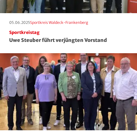
Region Kassel
DAV
Rheingau-Taunus
Eishockey
Erscheinungstag:
Kategorie:
05.06.2025
Sportkreis Waldeck-Frankenberg
Sportkreistag
Schwalm-Eder
Eissport
Uwe Steuber führt verjüngten Vorstand
Vogelsberg
Fechten
Waldeck-Frankenberg
Floorball
Werra-Meißner
Frisbeesport
Wetterau
Fußball
Wiesbaden
Gehörlosen Sport
Golf