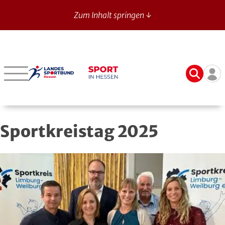
Zum Inhalt springen ↓
Sport in Hessen - News
Suche
Ben
Bergstraße
Verbände mit bes. Aufgaben
Betriebssport-Verband
Aktuelle Ausgabe
14
Darmstadt-Dieburg
Aikido
CVJM-Westbund
Archiv
Sportkreistag 2025
Frankfurt
American Football
DJK
Registrierung
Fulda-Hünfeld
Athletik
DLRG
Gießen
Badminton
DSLV
Groß-Gerau
Bahnengolf
Deutscher Verband für Freikörperkultur