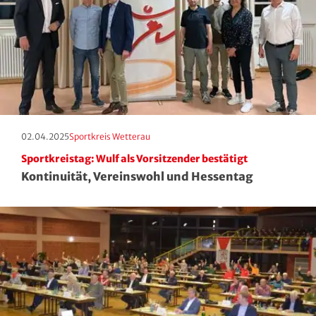
Squash
Taekwondo
Tanzen
Tauchen
Erscheinungstag:
Kategorie:
02.04.2025
Sportkreis Wetterau
Tennis
Sportkreistag: Wulf als Vorsitzender bestätigt
Kontinuität, Vereinswohl und Hessentag
Tischtennis
Triathlon
Turnen
Volleyball