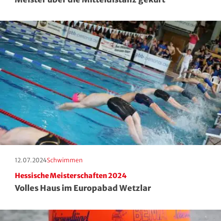
Moderner Fünfkampf
Motorbootsport
Motorsport
Pferdesport
Pétanque
Pool-Billard
Radsport
Erscheinungstag:
Kategorie:
12.07.2024
Schwimmen
Hessische Meisterschaften 2024
Rasenkraft- und Tauzieh-Sport
Volles Haus im Europabad Wetzlar
Ringen