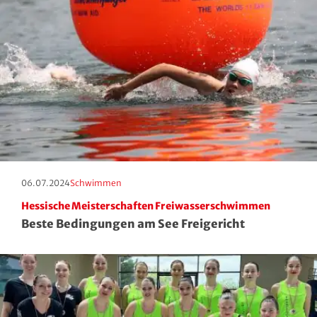
Roll- und Inline-Sport
Rudern
Rugby
Schach
Schießsport
Erscheinungstag:
Kategorie:
06.07.2024
Schwimmen
Schwimmen
Hessische Meisterschaften Freiwasserschwimmen
Beste Bedingungen am See Freigericht
Segeln
Skisport
Sportakrobatik