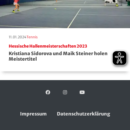
Erscheinungstag:
Kategorie:
11.01.2024
Tennis
Hessische Hallenmeisterschaften 2023
Kristiana Sidorova und Maik Steiner holen
Meistertitel
Facebook
Folgen Sie uns auf:
Instagram
YouTube
Impressum
Datenschutzerklärung