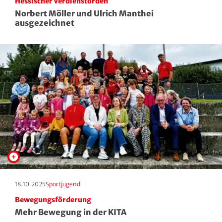
Hessischer Verdienstorden
Roll- und Inline-Sport
Norbert Möller und Ulrich Manthei
ausgezeichnet
Rudern
Rugby
Schach
Schießsport
Schwimmen
Segeln
Skisport
Erscheinungstag:
Kategorie:
18.10.2025
Sportjugend
Bewegungsförderung
Sportakrobatik
Mehr Bewegung in der KITA