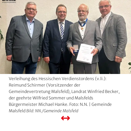
Hersfeld-Rotenburg
Baseball & Softball
Dt. Olympische Gesellschaft
Hochtaunus
Basketball
Hochschulsport
Lahn-Dill
Behinderten- und Rehabilitations-Sport
Kneipp-Bund Hessen
Limburg-Weilburg
Billard
Naturfreunde Hessen
Main-Kinzig und Stadt Hanau
Bob- und Schlittensport
RKB Solidarität
Main-Taunus
Boxen
Special Olympics
Verleihung des Hessischen Verdienstordens (v.li.):
Reimund Schirmer (Vorsitzender der
Marburg-Biedenkopf
Cheerleading und Cheerperformance
Sportklinik Frankfurt
Gemeindevertretung Malsfeld), Landrat Winfried Becker,
der geehrte Wilfried Sommer und Malsfelds
Bürgermeister Michael Hanke. Foto: N.N. | Gemeinde
Odenwald
Cricket
Sportärzteverband
Malsfeld
Bild: NN./Gemeinde Malsfeld
Offenbach
Dart