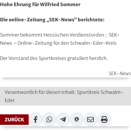
Hohe Ehrung für Wilfried Sommer
Region Kassel
DAV
Rheingau-Taunus
Eishockey
Die online-Zeitung „SEK-News“ berichtete:
Schwalm-Eder
Eissport
Sommer bekommt Hessischen Verdienstorden :: SEK-
News – Online-Zeitung für den Schwalm-Eder-Kreis
Vogelsberg
Fechten
Der Vorstand des Sportkreises gratuliert herzlich.
Waldeck-Frankenberg
Floorball
SEK-News
Werra-Meißner
Frisbeesport
Verantwortlich für diesen Inhalt: Sportkreis Schwalm-
Wetterau
Fußball
Eder
Wiesbaden
Gehörlosen Sport
Facebook
WhatsApp
Telegram
Threema
Mail
Print
ZURÜCK
Golf