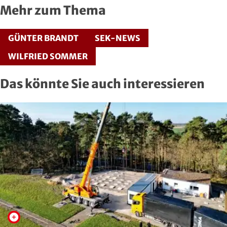
Mehr zum Thema
Handball
Ju-Jutsu
GÜNTER BRANDT
SEK-NEWS
WILFRIED SOMMER
Judo
Das könnte Sie auch interessieren
Kanu
Karate
Kegeln und Bowling
Kickboxen
Leichtathletik
Luftsport