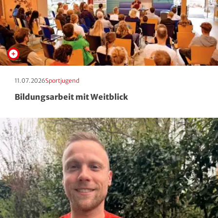
Erscheinungstag:
Kategorie:
11.07.2026
Sportjugend
Bildungsarbeit mit Weitblick