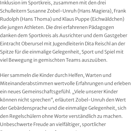
Inklusion im Sportkreis, zusammen mit den drei
Handball
Schulleitern Susanne Zobel-Unruh (Hans Magiera), Frank
Rudolph (Hans Thoma) und Klaus Puppe (Eichwäldchen)
Ju-Jutsu
die jungen Athleten. Die drei erfahrenen Pädagogen
Judo
danken dem Sportkreis als Ausrichter und dem Gastgeber
Eintracht Oberursel mit Jugendleiterin Dita Reischl an der
Kanu
Spitze für die einmalige Gelegenheit, Sport und Spiel mit
viel Bewegung in gemischten Teams auszuüben.
Karate
Hier sammeln die Kinder durch Helfen, Warten und
Kegeln und Bowling
Miteinanderabstimmen wertvolle Erfahrungen und erleben
ein neues Gemeinschaftsgefühl. „Viele unserer Kinder
Kickboxen
können nicht sprechen“, erläutert Zobel-Unruh den Wert
Leichtathletik
der Gebärdensprache und die einmalige Gelegenheit, sich
den Regelschülern ohne Worte verständlich zu machen.
Luftsport
Unbeschwerte Freude an vielfältiger, sportlicher