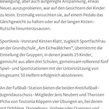
Bewegung, aber auch aufgeregte Anspannung, etwas
Moderner Fünfkampf
Neues auszuprobieren, war auf den Gesichtern der Kinder
zu lesen. Erstmalig versuchten sie, auf einem Pedalo das
Motorbootsport
Gleichgewicht zu halten oder auf der langen Kisten-
Rutsche hinunterzusausen.
Motorsport
Pferdesport
Sportkreis-Vorstand Kirsten Klatt, zugleich Sportfachfrau
an der Grundschule „Am Eichwäldchen“, übernimmt die
Pétanque
Einteilung der Gruppen, in denen jeweils 25 Kinder,
gemischt aus allen drei Schulen, gemeinsam rollierend fünf
Pool-Billard
Spiel- und Sportstationen mit der Unterstützung von
insgesamt 50 Helfern erfolgreich absolvieren.
Radsport
An der Fußball-Station bieten die beiden Kreisfußball-
Rasenkraft- und Tauzieh-Sport
Jugendausschuss-Mitglieder Jens Neubert und Thorsten
Picha von Teutonia Köppern vier Übungen an, bei denen
Ringen
mit Dribbling, Doppelpass, Vorlage oder Querpass und