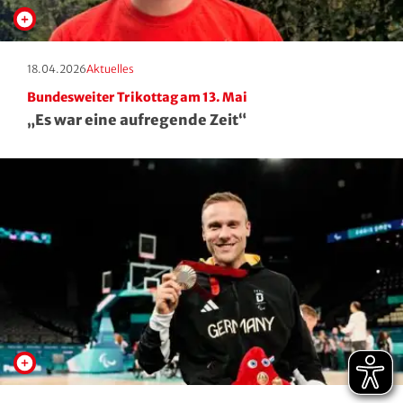
Erscheinungstag:
Kategorie:
18.04.2026
Aktuelles
Bundesweiter Trikottag am 13. Mai
„Es war eine aufregende Zeit“