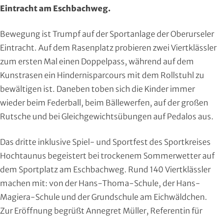
Region Kassel
DAV
Eintracht am Eschbachweg.
Rheingau-Taunus
Eishockey
Bewegung ist Trumpf auf der Sportanlage der Oberurseler
Eintracht. Auf dem Rasenplatz probieren zwei Viertklässler
Schwalm-Eder
Eissport
zum ersten Mal einen Doppelpass, während auf dem
Kunstrasen ein Hindernisparcours mit dem Rollstuhl zu
Vogelsberg
Fechten
bewältigen ist. Daneben toben sich die Kinder immer
wieder beim Federball, beim Bällewerfen, auf der großen
Waldeck-Frankenberg
Floorball
Rutsche und bei Gleichgewichtsübungen auf Pedalos aus.
Werra-Meißner
Frisbeesport
Das dritte inklusive Spiel- und Sportfest des Sportkreises
Wetterau
Fußball
Hochtaunus begeistert bei trockenem Sommerwetter auf
dem Sportplatz am Eschbachweg. Rund 140 Viertklässler
Wiesbaden
Gehörlosen Sport
machen mit: von der Hans-Thoma-Schule, der Hans-
Magiera-Schule und der Grundschule am Eichwäldchen.
Golf
Zur Eröffnung begrüßt Annegret Müller, Referentin für