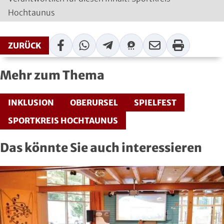
Squash
Hochtaunus
Taekwondo
Facebook
WhatsApp
Telegram
Threema
Mail
Print
ZURÜCK
Tanzen
Mehr zum Thema
Tauchen
INKLUSION
OBERURSEL
SPIELFEST
Tennis
SPORTKREIS HOCHTAUNUS
Tischtennis
Das könnte Sie auch interessieren
Triathlon
Turnen
Volleyball