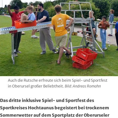
Hersfeld-Rotenburg
Baseball & Softball
Dt. Olympische Gesellschaft
Hochtaunus
Basketball
Hochschulsport
Lahn-Dill
Behinderten- und Rehabilitations-Sport
Kneipp-Bund Hessen
Limburg-Weilburg
Billard
Naturfreunde Hessen
Main-Kinzig und Stadt Hanau
Bob- und Schlittensport
RKB Solidarität
Main-Taunus
Boxen
Special Olympics
Auch die Rutsche erfreute sich beim Spiel- und Sportfest
Marburg-Biedenkopf
Cheerleading und Cheerperformance
Sportklinik Frankfurt
in Oberursel großer Beliebtheit.
Bild: Andreas Romahn
Odenwald
Cricket
Sportärzteverband
Das dritte inklusive Spiel- und Sportfest des
Sportkreises Hochtaunus begeistert bei trockenem
Offenbach
Dart
Sommerwetter auf dem Sportplatz der Oberurseler