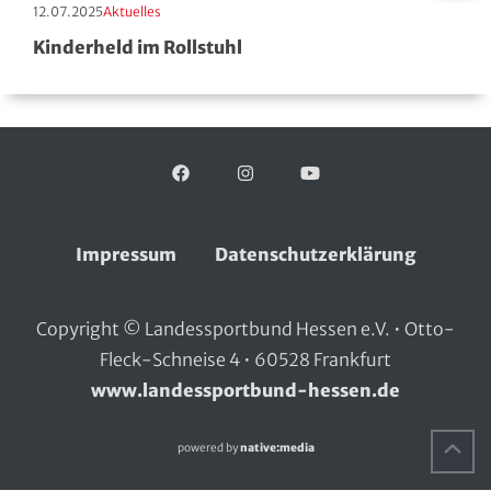
Erscheinungstag:
Kategorie:
12.07.2025
Aktuelles
Kinderheld im Rollstuhl
Facebook
Folgen Sie uns auf:
Instagram
YouTube
Impressum
Datenschutzerklärung
Copyright © Landessportbund Hessen e.V. • Otto-
Fleck-Schneise 4 • 60528 Frankfurt
www.landessportbund-hessen.de
Na
powered by
native:media