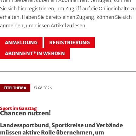
Hersfeld-Rotenburg
Baseball & Softball
Dt. Olympische Gesellschaft
Sie sich
hier registrieren
, um Zugriff auf die Onlineinhalte zu
erhalten. Haben Sie bereits einen Zugang, können Sie sich
Hochtaunus
Basketball
Hochschulsport
anmelden
, um diesen Artikel zu lesen.
Lahn-Dill
Behinderten- und Rehabilitations-Sport
Kneipp-Bund Hessen
ANMELDUNG
REGISTRIERUNG
Limburg-Weilburg
Billard
Naturfreunde Hessen
ABONNENT*IN WERDEN
Main-Kinzig und Stadt Hanau
Bob- und Schlittensport
RKB Solidarität
Main-Taunus
Boxen
Special Olympics
TITELTHEMA
13.06.2026
Marburg-Biedenkopf
Cheerleading und Cheerperformance
Sportklinik Frankfurt
Sport im Ganztag
Odenwald
Cricket
Sportärzteverband
Chancen nutzen!
Landessportbund, Sportkreise und Verbände
Offenbach
Dart
müssen aktive Rolle übernehmen, um