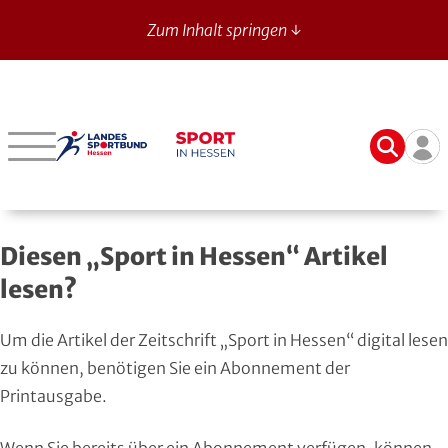
Zum Inhalt springen ↓
Sport in Hessen - News
Suche
Ben
Bergstraße
Verbände mit bes. Aufgaben
Betriebssport-Verband
Aktuelle Ausgabe
14
Darmstadt-Dieburg
Aikido
CVJM-Westbund
Archiv
Diesen „Sport in Hessen“ Artikel
Frankfurt
American Football
DJK
Registrierung
lesen?
Fulda-Hünfeld
Athletik
DLRG
Um die Artikel der Zeitschrift „Sport in Hessen“ digital lesen
Gießen
Badminton
DSLV
zu können, benötigen Sie ein Abonnement der
Printausgabe.
Groß-Gerau
Bahnengolf
Deutscher Verband für Freikörperkultur
Wenn Sie bereits über ein Abonnement verfügen, können