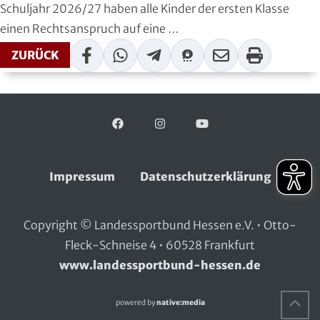
Schuljahr 2026/27 haben alle Kinder der ersten Klasse
Handball
einen Rechtsanspruch auf eine …
Ju-Jutsu
Facebook
WhatsApp
Telegram
Threema
Mail
Print
ZURÜCK
Judo
Kanu
Facebook
Folgen Sie uns auf:
Instagram
YouTube
Karate
Impressum
Datenschutzerklärung
Kegeln und Bowling
Copyright © Landessportbund Hessen e.V. • Otto-
Kickboxen
Fleck-Schneise 4 • 60528 Frankfurt
Leichtathletik
www.landessportbund-hessen.de
Luftsport
Na
powered by
native:media