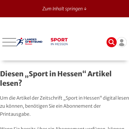
Zum Inhalt springen ↓
Sport in Hessen - News
Suche
Ben
Bergstraße
Verbände mit bes. Aufgaben
Betriebssport-Verband
Aktuelle Ausgabe
14
Darmstadt-Dieburg
Aikido
CVJM-Westbund
Archiv
Diesen „Sport in Hessen“ Artikel
Frankfurt
American Football
DJK
Registrierung
lesen?
Fulda-Hünfeld
Athletik
DLRG
Um die Artikel der Zeitschrift „Sport in Hessen“ digital lesen
Gießen
Badminton
DSLV
zu können, benötigen Sie ein Abonnement der
Printausgabe.
Groß-Gerau
Bahnengolf
Deutscher Verband für Freikörperkultur
Wenn Sie bereits über ein Abonnement verfügen, können