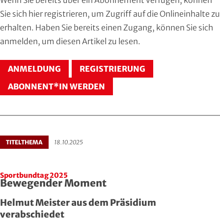
Hersfeld-Rotenburg
Baseball & Softball
Dt. Olympische Gesellschaft
Sie sich
hier registrieren
, um Zugriff auf die Onlineinhalte zu
erhalten. Haben Sie bereits einen Zugang, können Sie sich
Hochtaunus
Basketball
Hochschulsport
anmelden
, um diesen Artikel zu lesen.
Lahn-Dill
Behinderten- und Rehabilitations-Sport
Kneipp-Bund Hessen
ANMELDUNG
REGISTRIERUNG
Limburg-Weilburg
Billard
Naturfreunde Hessen
ABONNENT*IN WERDEN
Main-Kinzig und Stadt Hanau
Bob- und Schlittensport
RKB Solidarität
Main-Taunus
Boxen
Special Olympics
TITELTHEMA
18.10.2025
Marburg-Biedenkopf
Cheerleading und Cheerperformance
Sportklinik Frankfurt
Sportbundtag 2025
Odenwald
Cricket
Sportärzteverband
Bewegender Moment
Helmut Meister aus dem Präsidium
Offenbach
Dart
verabschiedet