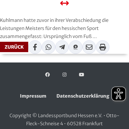
Handball
Ju-Jutsu
Kuhlmann hatte zuvor in ihrer Verabschiedung die
Leistungen Meisters für den hessischen Sport
Judo
zusammengefasst: Ursprünglich vom Fuß …
Facebook
WhatsApp
Telegram
Threema
Mail
Print
ZURÜCK
Kanu
Karate
Facebook
Folgen Sie uns auf:
Instagram
YouTube
Kegeln und Bowling
Kickboxen
Impressum
Datenschutzerklärung
Leichtathletik
Copyright © Landessportbund Hessen e.V. • Otto-
Luftsport
Fleck-Schneise 4 • 60528 Frankfurt