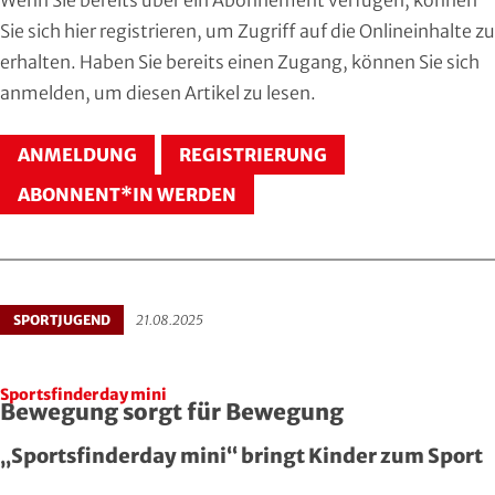
Hersfeld-Rotenburg
Baseball & Softball
Dt. Olympische Gesellschaft
Sie sich
hier registrieren
, um Zugriff auf die Onlineinhalte zu
erhalten. Haben Sie bereits einen Zugang, können Sie sich
Hochtaunus
Basketball
Hochschulsport
anmelden
, um diesen Artikel zu lesen.
Lahn-Dill
Behinderten- und Rehabilitations-Sport
Kneipp-Bund Hessen
ANMELDUNG
REGISTRIERUNG
Limburg-Weilburg
Billard
Naturfreunde Hessen
ABONNENT*IN WERDEN
Main-Kinzig und Stadt Hanau
Bob- und Schlittensport
RKB Solidarität
Main-Taunus
Boxen
Special Olympics
SPORTJUGEND
21.08.2025
Marburg-Biedenkopf
Cheerleading und Cheerperformance
Sportklinik Frankfurt
Sportsfinderday mini
Odenwald
Cricket
Sportärzteverband
Bewegung sorgt für Bewegung
„Sportsfinderday mini“ bringt Kinder zum Sport
Offenbach
Dart