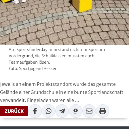
Handball
Ju-Jutsu
Judo
Kanu
Am Sportsfinderday mini stand nicht nur Sport im
Vordergrund, die Schulklassen mussten auch
Karate
Teamaufgaben lösen.
Foto: Sportjugend Hessen
Kegeln und Bowling
Jeweils an einem Projektstandort wurde das gesamte
Kickboxen
Gelände einer Grundschule in eine bunte Sportlandschaft
verwandelt. Eingeladen waren alle …
Leichtathletik
Facebook
WhatsApp
Telegram
Threema
Mail
Print
ZURÜCK
Luftsport