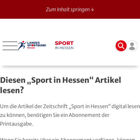
Zum Inhalt springen ↓
Sport in Hessen - News
Suche
Ben
Bergstraße
Verbände mit bes. Aufgaben
Betriebssport-Verband
Aktuelle Ausgabe
14
Darmstadt-Dieburg
Aikido
CVJM-Westbund
Archiv
Diesen „Sport in Hessen“ Artikel
Frankfurt
American Football
DJK
Registrierung
lesen?
Fulda-Hünfeld
Athletik
DLRG
Um die Artikel der Zeitschrift „Sport in Hessen“ digital lesen
Gießen
Badminton
DSLV
zu können, benötigen Sie ein Abonnement der
Printausgabe.
Groß-Gerau
Bahnengolf
Deutscher Verband für Freikörperkultur
Wenn Sie bereits über ein Abonnement verfügen, können