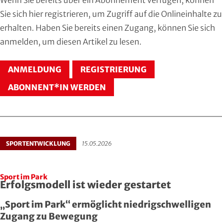
Hersfeld-Rotenburg
Baseball & Softball
Dt. Olympische Gesellschaft
Sie sich
hier registrieren
, um Zugriff auf die Onlineinhalte zu
erhalten. Haben Sie bereits einen Zugang, können Sie sich
Hochtaunus
Basketball
Hochschulsport
anmelden
, um diesen Artikel zu lesen.
Lahn-Dill
Behinderten- und Rehabilitations-Sport
Kneipp-Bund Hessen
ANMELDUNG
REGISTRIERUNG
Limburg-Weilburg
Billard
Naturfreunde Hessen
ABONNENT*IN WERDEN
Main-Kinzig und Stadt Hanau
Bob- und Schlittensport
RKB Solidarität
Main-Taunus
Boxen
Special Olympics
SPORTENTWICKLUNG
15.05.2026
Marburg-Biedenkopf
Cheerleading und Cheerperformance
Sportklinik Frankfurt
Sport im Park
Odenwald
Cricket
Sportärzteverband
Erfolgsmodell ist wieder gestartet
„Sport im Park“ ermöglicht niedrigschwelligen
Offenbach
Dart
Zugang zu Bewegung