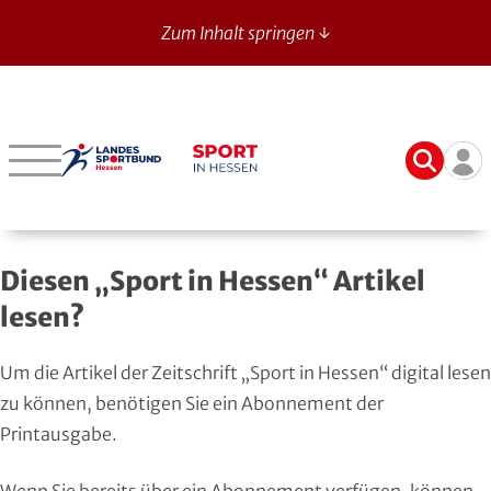
Zum Inhalt springen ↓
Sport in Hessen - News
Suche
Ben
Bergstraße
Verbände mit bes. Aufgaben
Betriebssport-Verband
Aktuelle Ausgabe
14
Darmstadt-Dieburg
Aikido
CVJM-Westbund
Archiv
Diesen „Sport in Hessen“ Artikel
Frankfurt
American Football
DJK
Registrierung
lesen?
Fulda-Hünfeld
Athletik
DLRG
Um die Artikel der Zeitschrift „Sport in Hessen“ digital lesen
Gießen
Badminton
DSLV
zu können, benötigen Sie ein Abonnement der
Printausgabe.
Groß-Gerau
Bahnengolf
Deutscher Verband für Freikörperkultur
Wenn Sie bereits über ein Abonnement verfügen, können