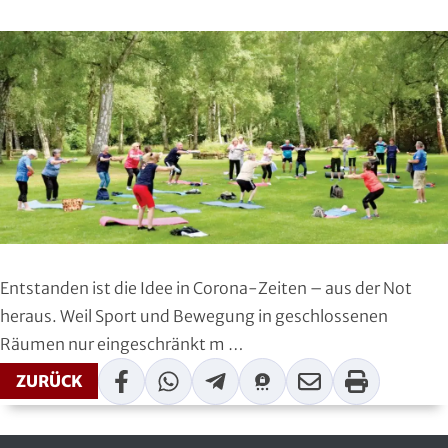
Region Kassel
DAV
Rheingau-Taunus
Eishockey
Schwalm-Eder
Eissport
Vogelsberg
Fechten
Waldeck-Frankenberg
Floorball
Werra-Meißner
Frisbeesport
Entstanden ist die Idee in Corona-Zeiten – aus der Not
Wetterau
Fußball
heraus. Weil Sport und Bewegung in geschlossenen
Räumen nur eingeschränkt m …
Wiesbaden
Gehörlosen Sport
Facebook
WhatsApp
Telegram
Threema
Mail
Print
ZURÜCK
Golf