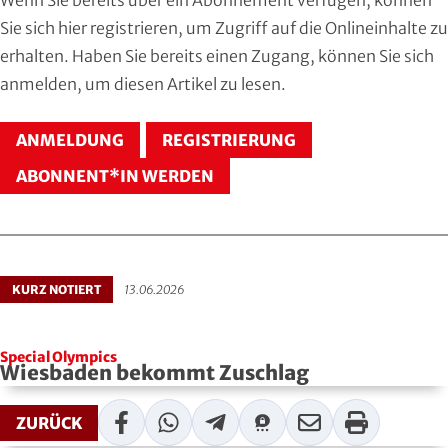
Hersfeld-Rotenburg
Baseball & Softball
Dt. Olympische Gesellschaft
Sie sich
hier registrieren
, um Zugriff auf die Onlineinhalte zu
erhalten. Haben Sie bereits einen Zugang, können Sie sich
Hochtaunus
Basketball
Hochschulsport
anmelden
, um diesen Artikel zu lesen.
Lahn-Dill
Behinderten- und Rehabilitations-Sport
Kneipp-Bund Hessen
ANMELDUNG
REGISTRIERUNG
Limburg-Weilburg
Billard
Naturfreunde Hessen
ABONNENT*IN WERDEN
Main-Kinzig und Stadt Hanau
Bob- und Schlittensport
RKB Solidarität
Main-Taunus
Boxen
Special Olympics
KURZ NOTIERT
13.06.2026
Marburg-Biedenkopf
Cheerleading und Cheerperformance
Sportklinik Frankfurt
Special Olympics
Odenwald
Cricket
Sportärzteverband
Wiesbaden bekommt Zuschlag
Offenbach
Dart
Facebook
WhatsApp
Telegram
Threema
Mail
Print
ZURÜCK