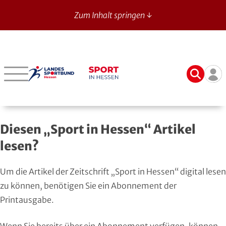
Zum Inhalt springen ↓
Sport in Hessen - News
Suche
Ben
Bergstraße
Verbände mit bes. Aufgaben
Betriebssport-Verband
Aktuelle Ausgabe
14
Darmstadt-Dieburg
Aikido
CVJM-Westbund
Archiv
Diesen „Sport in Hessen“ Artikel
Frankfurt
American Football
DJK
Registrierung
lesen?
Fulda-Hünfeld
Athletik
DLRG
Um die Artikel der Zeitschrift „Sport in Hessen“ digital lesen
Gießen
Badminton
DSLV
zu können, benötigen Sie ein Abonnement der
Printausgabe.
Groß-Gerau
Bahnengolf
Deutscher Verband für Freikörperkultur
Wenn Sie bereits über ein Abonnement verfügen, können