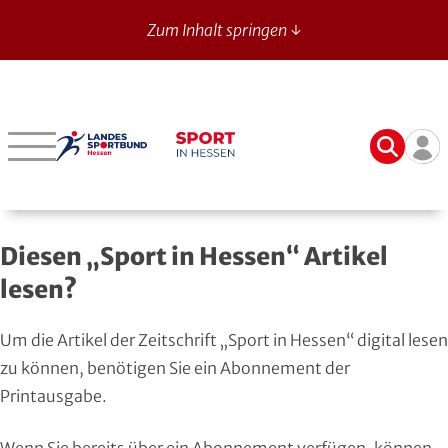
Zum Inhalt springen ↓
Sport in Hessen - News
Suche
Ben
Bergstraße
Verbände mit bes. Aufgaben
Betriebssport-Verband
Aktuelle Ausgabe
14
Darmstadt-Dieburg
Aikido
CVJM-Westbund
Archiv
Diesen „Sport in Hessen“ Artikel
Frankfurt
American Football
DJK
Registrierung
lesen?
Fulda-Hünfeld
Athletik
DLRG
Um die Artikel der Zeitschrift „Sport in Hessen“ digital lesen
Gießen
Badminton
DSLV
zu können, benötigen Sie ein Abonnement der
Printausgabe.
Groß-Gerau
Bahnengolf
Deutscher Verband für Freikörperkultur
Wenn Sie bereits über ein Abonnement verfügen, können