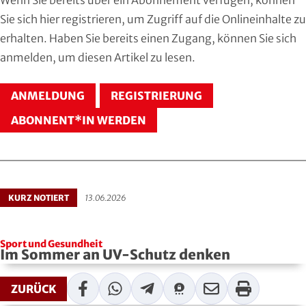
Hersfeld-Rotenburg
Baseball & Softball
Dt. Olympische Gesellschaft
Sie sich
hier registrieren
, um Zugriff auf die Onlineinhalte zu
erhalten. Haben Sie bereits einen Zugang, können Sie sich
Hochtaunus
Basketball
Hochschulsport
anmelden
, um diesen Artikel zu lesen.
Lahn-Dill
Behinderten- und Rehabilitations-Sport
Kneipp-Bund Hessen
ANMELDUNG
REGISTRIERUNG
Limburg-Weilburg
Billard
Naturfreunde Hessen
ABONNENT*IN WERDEN
Main-Kinzig und Stadt Hanau
Bob- und Schlittensport
RKB Solidarität
Main-Taunus
Boxen
Special Olympics
KURZ NOTIERT
13.06.2026
Marburg-Biedenkopf
Cheerleading und Cheerperformance
Sportklinik Frankfurt
Sport und Gesundheit
Odenwald
Cricket
Sportärzteverband
Im Sommer an UV-Schutz denken
Offenbach
Dart
Facebook
WhatsApp
Telegram
Threema
Mail
Print
ZURÜCK