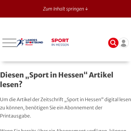
Zum Inhalt springen ↓
Sport in Hessen - News
Suche
Ben
Bergstraße
Verbände mit bes. Aufgaben
Betriebssport-Verband
Aktuelle Ausgabe
14
Darmstadt-Dieburg
Aikido
CVJM-Westbund
Archiv
Diesen „Sport in Hessen“ Artikel
Frankfurt
American Football
DJK
Registrierung
lesen?
Fulda-Hünfeld
Athletik
DLRG
Um die Artikel der Zeitschrift „Sport in Hessen“ digital lesen
Gießen
Badminton
DSLV
zu können, benötigen Sie ein Abonnement der
Printausgabe.
Groß-Gerau
Bahnengolf
Deutscher Verband für Freikörperkultur
Wenn Sie bereits über ein Abonnement verfügen, können