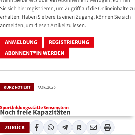
Hersfeld-Rotenburg
Baseball & Softball
Dt. Olympische Gesellschaft
Sie sich
hier registrieren
, um Zugriff auf die Onlineinhalte zu
erhalten. Haben Sie bereits einen Zugang, können Sie sich
Hochtaunus
Basketball
Hochschulsport
anmelden
, um diesen Artikel zu lesen.
Lahn-Dill
Behinderten- und Rehabilitations-Sport
Kneipp-Bund Hessen
ANMELDUNG
REGISTRIERUNG
Limburg-Weilburg
Billard
Naturfreunde Hessen
ABONNENT*IN WERDEN
Main-Kinzig und Stadt Hanau
Bob- und Schlittensport
RKB Solidarität
Main-Taunus
Boxen
Special Olympics
KURZ NOTIERT
13.06.2026
Marburg-Biedenkopf
Cheerleading und Cheerperformance
Sportklinik Frankfurt
Sportbildungsstätte Sensenstein
Odenwald
Cricket
Sportärzteverband
Noch freie Kapazitäten
Offenbach
Dart
Facebook
WhatsApp
Telegram
Threema
Mail
Print
ZURÜCK