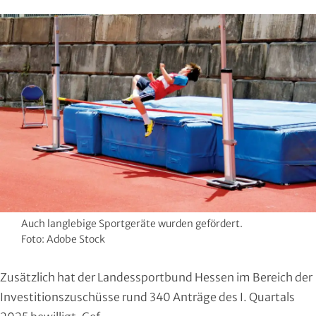
Region Kassel
DAV
Rheingau-Taunus
Eishockey
Schwalm-Eder
Eissport
Vogelsberg
Fechten
Waldeck-Frankenberg
Floorball
Werra-Meißner
Frisbeesport
Wetterau
Fußball
Auch langlebige Sportgeräte wurden gefördert.
Foto: Adobe Stock
Wiesbaden
Gehörlosen Sport
Zusätzlich hat der Landessportbund Hessen im Bereich der
Golf
Investitionszuschüsse rund 340 Anträge des I. Quartals