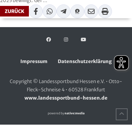
2025 bewilligt. Gef …
Handball
Facebook
WhatsApp
Telegram
Threema
Mail
Print
ZURÜCK
Ju-Jutsu
Judo
Facebook
Folgen Sie uns auf:
Instagram
YouTube
Kanu
Impressum
Datenschutzerklärung
Karate
Kegeln und Bowling
Copyright © Landessportbund Hessen e.V. • Otto-
Fleck-Schneise 4 • 60528 Frankfurt
Kickboxen
www.landessportbund-hessen.de
Leichtathletik
Na
powered by
native:media
Luftsport