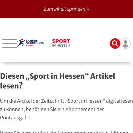
Zum Inhalt springen ↓
Sport in Hessen - News
Suche
Ben
Bergstraße
Verbände mit bes. Aufgaben
Betriebssport-Verband
Aktuelle Ausgabe
14
Darmstadt-Dieburg
Aikido
CVJM-Westbund
Archiv
Diesen „Sport in Hessen“ Artikel
Frankfurt
American Football
DJK
Registrierung
lesen?
Fulda-Hünfeld
Athletik
DLRG
Um die Artikel der Zeitschrift „Sport in Hessen“ digital lesen
Gießen
Badminton
DSLV
zu können, benötigen Sie ein Abonnement der
Printausgabe.
Groß-Gerau
Bahnengolf
Deutscher Verband für Freikörperkultur
Wenn Sie bereits über ein Abonnement verfügen, können