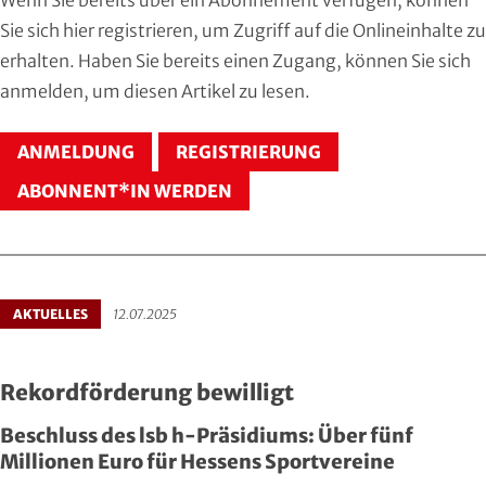
Hersfeld-Rotenburg
Baseball & Softball
Dt. Olympische Gesellschaft
Sie sich
hier registrieren
, um Zugriff auf die Onlineinhalte zu
erhalten. Haben Sie bereits einen Zugang, können Sie sich
Hochtaunus
Basketball
Hochschulsport
anmelden
, um diesen Artikel zu lesen.
Lahn-Dill
Behinderten- und Rehabilitations-Sport
Kneipp-Bund Hessen
ANMELDUNG
REGISTRIERUNG
Limburg-Weilburg
Billard
Naturfreunde Hessen
ABONNENT*IN WERDEN
Main-Kinzig und Stadt Hanau
Bob- und Schlittensport
RKB Solidarität
Main-Taunus
Boxen
Special Olympics
AKTUELLES
12.07.2025
Marburg-Biedenkopf
Cheerleading und Cheerperformance
Sportklinik Frankfurt
Rekordförderung bewilligt
Odenwald
Cricket
Sportärzteverband
Beschluss des lsb h-Präsidiums: Über fünf
Offenbach
Dart
Millionen Euro für Hessens Sportvereine