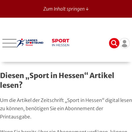
Zum Inhalt springen ↓
Sport in Hessen - News
Suche
Ben
Bergstraße
Verbände mit bes. Aufgaben
Betriebssport-Verband
Aktuelle Ausgabe
14
Darmstadt-Dieburg
Aikido
CVJM-Westbund
Archiv
Diesen „Sport in Hessen“ Artikel
Frankfurt
American Football
DJK
Registrierung
lesen?
Fulda-Hünfeld
Athletik
DLRG
Um die Artikel der Zeitschrift „Sport in Hessen“ digital lesen
Gießen
Badminton
DSLV
zu können, benötigen Sie ein Abonnement der
Printausgabe.
Groß-Gerau
Bahnengolf
Deutscher Verband für Freikörperkultur
Wenn Sie bereits über ein Abonnement verfügen, können