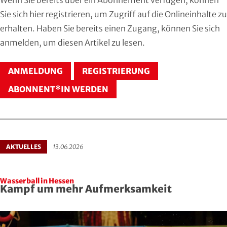
Hersfeld-Rotenburg
Baseball & Softball
Dt. Olympische Gesellschaft
Sie sich
hier registrieren
, um Zugriff auf die Onlineinhalte zu
erhalten. Haben Sie bereits einen Zugang, können Sie sich
Hochtaunus
Basketball
Hochschulsport
anmelden
, um diesen Artikel zu lesen.
Lahn-Dill
Behinderten- und Rehabilitations-Sport
Kneipp-Bund Hessen
ANMELDUNG
REGISTRIERUNG
Limburg-Weilburg
Billard
Naturfreunde Hessen
ABONNENT*IN WERDEN
Main-Kinzig und Stadt Hanau
Bob- und Schlittensport
RKB Solidarität
Main-Taunus
Boxen
Special Olympics
AKTUELLES
13.06.2026
Marburg-Biedenkopf
Cheerleading und Cheerperformance
Sportklinik Frankfurt
Wasserball in Hessen
Odenwald
Cricket
Sportärzteverband
Kampf um mehr Aufmerksamkeit
Offenbach
Dart