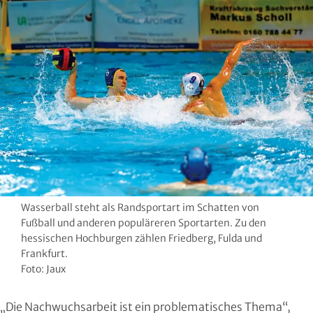
Region Kassel
DAV
Rheingau-Taunus
Eishockey
Schwalm-Eder
Eissport
Vogelsberg
Fechten
Waldeck-Frankenberg
Floorball
Werra-Meißner
Frisbeesport
Wasserball steht als Randsportart im Schatten von
Wetterau
Fußball
Fußball und anderen populäreren Sportarten. Zu den
hessischen Hochburgen zählen Friedberg, Fulda und
Frankfurt.
Wiesbaden
Gehörlosen Sport
Foto: Jaux
Golf
„Die Nachwuchsarbeit ist ein problematisches Thema“,