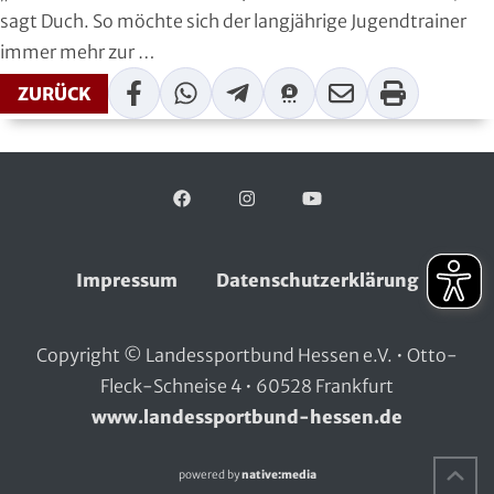
Handball
sagt Duch. So möchte sich der langjährige Jugendtrainer
immer mehr zur …
Ju-Jutsu
Facebook
WhatsApp
Telegram
Threema
Mail
Print
ZURÜCK
Judo
Kanu
Facebook
Folgen Sie uns auf:
Instagram
YouTube
Karate
Impressum
Datenschutzerklärung
Kegeln und Bowling
Kickboxen
Copyright © Landessportbund Hessen e.V. • Otto-
Fleck-Schneise 4 • 60528 Frankfurt
Leichtathletik
www.landessportbund-hessen.de
Luftsport
Na
powered by
native:media