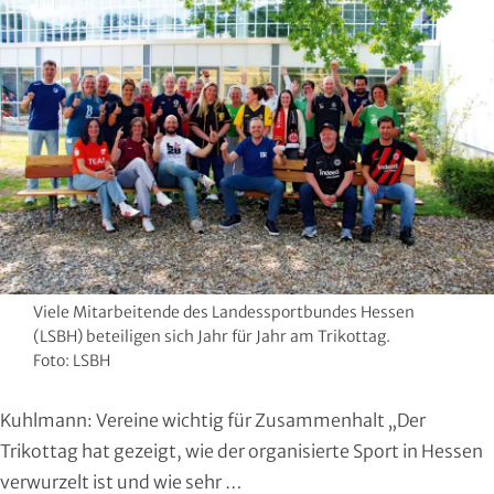
Region Kassel
DAV
Rheingau-Taunus
Eishockey
Schwalm-Eder
Eissport
Vogelsberg
Fechten
Waldeck-Frankenberg
Floorball
Werra-Meißner
Frisbeesport
Viele Mitarbeitende des Landessportbundes Hessen
(LSBH) beteiligen sich Jahr für Jahr am Trikottag.
Wetterau
Fußball
Foto: LSBH
Wiesbaden
Gehörlosen Sport
Kuhlmann: Vereine wichtig für Zusammenhalt „Der
Trikottag hat gezeigt, wie der organisierte Sport in Hessen
Golf
verwurzelt ist und wie sehr …