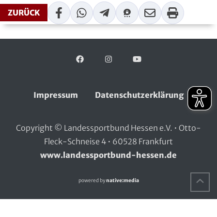
Facebook
WhatsApp
Telegram
Threema
Mail
Print
Handball
ZURÜCK
Ju-Jutsu
Judo
Facebook
Folgen Sie uns auf:
Instagram
YouTube
Kanu
Impressum
Datenschutzerklärung
Karate
Copyright © Landessportbund Hessen e.V. • Otto-
Kegeln und Bowling
Fleck-Schneise 4 • 60528 Frankfurt
Kickboxen
www.landessportbund-hessen.de
Leichtathletik
Na
powered by
native:media
Luftsport