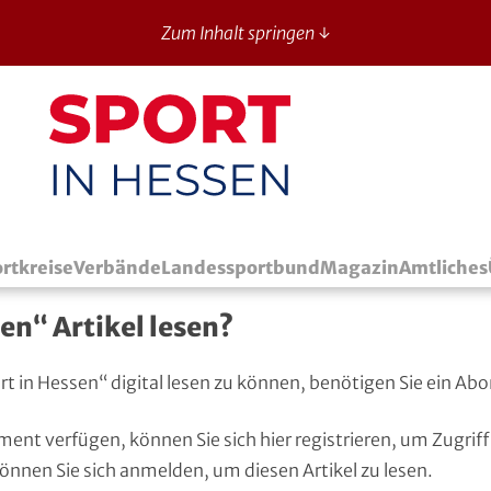
Zum Inhalt springen ↓
Sport in Hessen - News
rtkreise
Verbände
Landessportbund
Magazin
Amtliches
en“ Artikel lesen?
port in Hessen“ digital lesen zu können, benötigen Sie ein 
ment verfügen, können Sie sich
hier registrieren
, um Zugriff
können Sie sich
anmelden
, um diesen Artikel zu lesen.