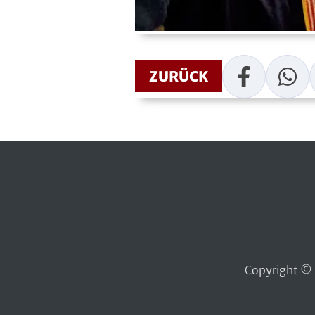
Handball
Ju-Jutsu
Facebook
WhatsAp
ZURÜCK
Judo
Kanu
Karate
Kegeln und Bowling
Kickboxen
Leichtathletik
Copyright © 
Luftsport