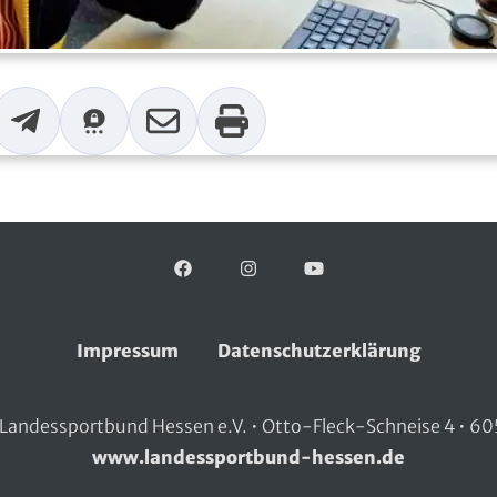
p
Telegram
Threema
Mail
Print
Facebook
Folgen Sie uns auf:
Instagram
YouTube
Impressum
Datenschutzerklärung
Landessportbund Hessen e.V. • Otto-Fleck-Schneise 4 • 60
www.landessportbund-hessen.de