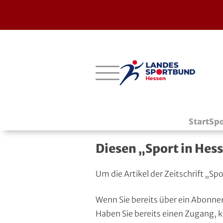
Bergstraße
Verbände mit bes. Aufgaben
Betriebssport-Verband
Aktuelle Ausgabe
14
Darmstadt-Dieburg
Aikido
CVJM-Westbund
Archiv
Start
Spo
Frankfurt
American Football
DJK
Registrierung
Diesen „Sport in Hess
Fulda-Hünfeld
Athletik
DLRG
Um die Artikel der Zeitschrift „S
Gießen
Badminton
DSLV
Wenn Sie bereits über ein Abonne
Groß-Gerau
Bahnengolf
Deutscher Verband für Freikörperkultur
Haben Sie bereits einen Zugang, 