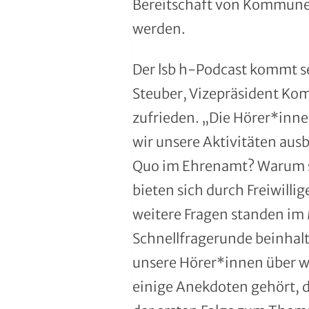
Bereitschaft von Kommunen 
Handball
werden.
Ju-Jutsu
Der lsb h-Podcast kommt se
Judo
Steuber, Vizepräsident Ko
Kanu
zufrieden. „Die Hörer*inne
wir unsere Aktivitäten aus
Karate
Quo im Ehrenamt? Warum so
Kegeln und Bowling
bieten sich durch Freiwill
weitere Fragen standen im 
Kickboxen
Schnellfragerunde beinhalte
Leichtathletik
unsere Hörer*innen über w
einige Anekdoten gehört, d
Luftsport