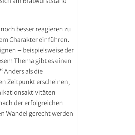
 sich am Bratwurststand
 noch besser reagieren zu
hem Charakter einführen.
ignen – beispielsweise der
esem Thema gibt es einen
 Anders als die
en Zeitpunkt erscheinen,
ikationsaktivitäten
 nach der erfolgreichen
len Wandel gerecht werden