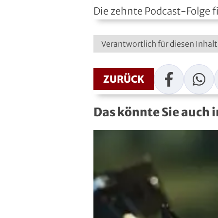
Die zehnte Podcast-Folge f
Roll- und Inline-Sport
Rudern
Verantwortlich für diesen Inha
Rugby
Facebook
WhatsAp
ZURÜCK
Schach
Schießsport
Das könnte Sie auch 
Schwimmen
Segeln
Skisport
Sportakrobatik