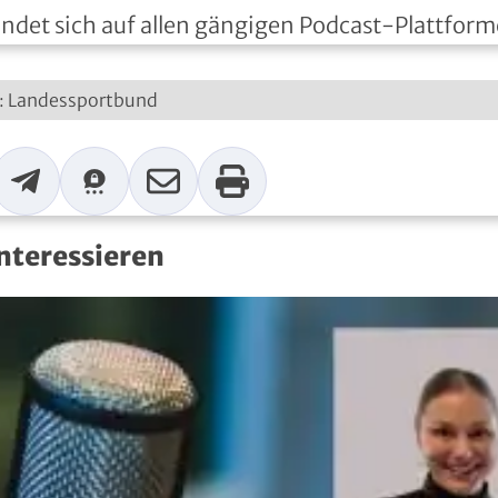
indet sich auf allen gängigen Podcast-Plattform
lt: Landessportbund
p
Telegram
Threema
Mail
Print
interessieren