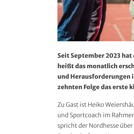
Region Kassel
DAV
Rheingau-Taunus
Eishockey
Schwalm-Eder
Eissport
Vogelsberg
Fechten
Seit September 2023 hat 
Waldeck-Frankenberg
Floorball
heißt das monatlich ersc
und Herausforderungen im
Werra-Meißner
Frisbeesport
zehnten Folge das erste k
Wetterau
Fußball
Zu Gast ist Heiko Weiershäu
Wiesbaden
Gehörlosen Sport
und Sportcoach im Rahmen 
Golf
spricht der Nordhesse über