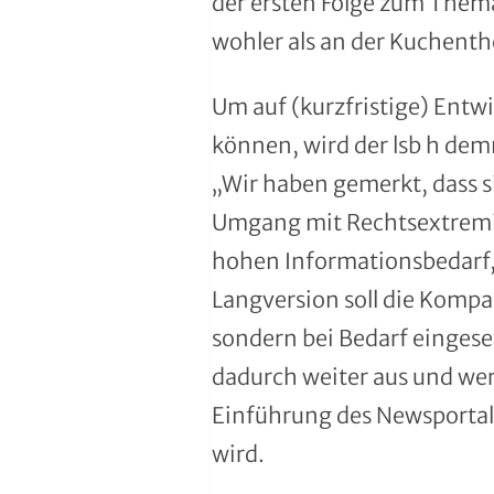
der ersten Folge zum Thema
Moderner Fünfkampf
wohler als an der Kuchenth
Motorbootsport
Um auf (kurzfristige) Entw
Motorsport
können, wird der lsb h de
„Wir haben gemerkt, dass s
Pferdesport
Umgang mit Rechtsextremis
Pétanque
hohen Informationsbedarf, 
Langversion soll die Kompa
Pool-Billard
sondern bei Bedarf einges
Radsport
dadurch weiter aus und werd
Rasenkraft- und Tauzieh-Sport
Einführung des Newsportal
wird.
Ringen