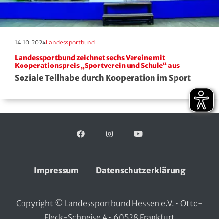
Squash
Taekwondo
Erscheinungstag:
Kategorie:
14.10.2024
Landessportbund
Landessportbund zeichnet sechs Vereine mit
Tanzen
Kooperationspreis „Sportverein und Schule“ aus
Soziale Teilhabe durch Kooperation im Sport
Tauchen
Tennis
Tischtennis
Facebook
Folgen Sie uns auf:
Instagram
YouTube
Triathlon
Impressum
Datenschutzerklärung
Turnen
Copyright © Landessportbund Hessen e.V. • Otto-
Volleyball
Fleck-Schneise 4 • 60528 Frankfurt