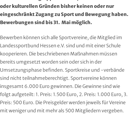
Region Kassel
DAV
oder kulturellen Gründen bisher keinen oder nur
eingeschränkt Zugang zu Sport und Bewegung haben.
Rheingau-Taunus
Eishockey
Bewerbungen sind bis 31. Mai möglich.
Schwalm-Eder
Eissport
Bewerben können sich alle Sportvereine, die Mitglied im
Landessportbund Hessen e.V. sind und mit einer Schule
Vogelsberg
Fechten
kooperieren. Die beschriebenen Maßnahmen müssen
bereits umgesetzt worden sein oder sich in der
Waldeck-Frankenberg
Floorball
Umsetzungsphase befinden. Sportkreise und -verbände
Werra-Meißner
Frisbeesport
sind nicht teilnahmeberechtigt. Sportvereine können
insgesamt 6.000 Euro gewinnen. Die Gewinne sind wie
Wetterau
Fußball
folgt aufgeteilt: 1. Preis: 1.500 Euro, 2. Preis: 1.000 Euro, 3.
Preis: 500 Euro. Die Preisgelder werden jeweils für Vereine
Wiesbaden
Gehörlosen Sport
mit weniger und mit mehr als 500 Mitgliedern vergeben.
Golf