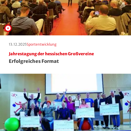
Roll- und Inline-Sport
Rudern
Rugby
Erscheinungstag:
Kategorie:
13.12.2025
Sportentwicklung
Schach
Jahrestagung der hessischen Großvereine
Erfolgreiches Format
Schießsport
Schwimmen
Segeln
Skisport
Sportakrobatik