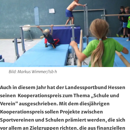
Hersfeld-Rotenburg
Baseball & Softball
Dt. Olympische Gesellschaft
Hochtaunus
Basketball
Hochschulsport
Lahn-Dill
Behinderten- und Rehabilitations-Sport
Kneipp-Bund Hessen
Limburg-Weilburg
Billard
Naturfreunde Hessen
Main-Kinzig und Stadt Hanau
Bob- und Schlittensport
RKB Solidarität
Bild: Markus Wimmer/lsb h
Main-Taunus
Boxen
Special Olympics
Auch in diesem Jahr hat der Landessportbund Hessen
Marburg-Biedenkopf
Cheerleading und Cheerperformance
Sportklinik Frankfurt
seinen Kooperationspreis zum Thema „Schule und
Verein“ ausgeschrieben. Mit dem diesjährigen
Odenwald
Cricket
Sportärzteverband
Kooperationspreis sollen Projekte zwischen
Sportvereinen und Schulen prämiert werden, die sich
Offenbach
Dart
vor allem an Zielgruppen richten, die aus finanziellen