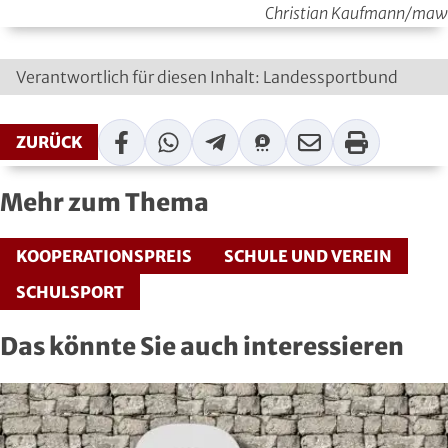
Christian Kaufmann/maw
Handball
Ju-Jutsu
Verantwortlich für diesen Inhalt: Landessportbund
Judo
Facebook
WhatsApp
Telegram
Threema
Mail
Print
ZURÜCK
Kanu
Mehr zum Thema
Karate
KOOPERATIONSPREIS
SCHULE UND VEREIN
Kegeln und Bowling
SCHULSPORT
Kickboxen
Das könnte Sie auch interessieren
Leichtathletik
Luftsport