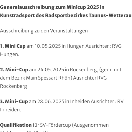
Region Kassel
DAV
Generalausschreibung zum Minicup 2025 in
Kunstradsport des Radsportbezirkes Taunus-Wetterau
Rheingau-Taunus
Eishockey
Ausschreibung zu den Veranstaltungen
Schwalm-Eder
Eissport
1. Mini Cup
am 10.05.2025 in Hungen Ausrichter : RVG
Vogelsberg
Fechten
Hungen.
Waldeck-Frankenberg
Floorball
2. Mini-Cup
am 24.05.2025 in Rockenberg, (gem. mit
dem Bezirk Main Spessart Rhön) Ausrichter RVG
Werra-Meißner
Frisbeesport
Rockenberg
Wetterau
Fußball
3. Mini-Cup
am 28.06.2025 in Inheiden Ausrichter : RV
Wiesbaden
Gehörlosen Sport
Inheiden.
Golf
Qualifikation
für SV-Fördercup (Ausgenommen