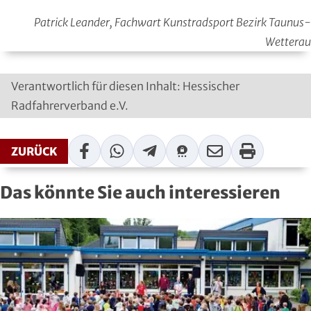
Roll- und Inline-Sport
Patrick Leander, Fachwart Kunstradsport Bezirk Taunus-
Wetterau
Rudern
Rugby
Verantwortlich für diesen Inhalt: Hessischer
Radfahrerverband e.V.
Schach
Facebook
WhatsApp
Telegram
Threema
Mail
Print
ZURÜCK
Schießsport
Schwimmen
Das könnte Sie auch interessieren
Segeln
Skisport
Sportakrobatik