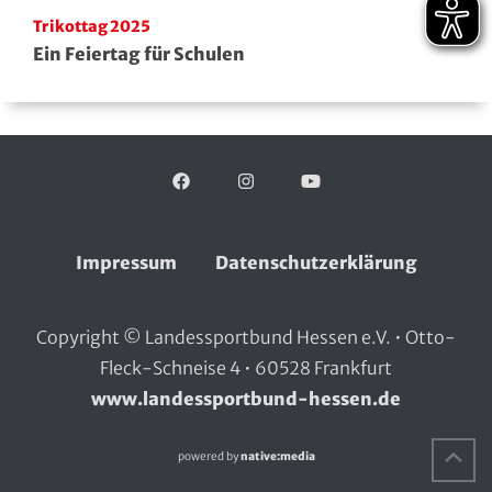
Trikottag 2025
Ein Feiertag für Schulen
Facebook
Folgen Sie uns auf:
Instagram
YouTube
Impressum
Datenschutzerklärung
Copyright © Landessportbund Hessen e.V. • Otto-
Fleck-Schneise 4 • 60528 Frankfurt
www.landessportbund-hessen.de
Na
powered by
native:media