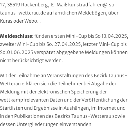
17, 35519 Rockenberg, E-Mail:
kunstradfahren@rsb-
Moderner Fünfkampf
taunus-wetterau.de
auf amtlichen Meldebögen, über
Motorbootsport
Kuras oder Webo. .
Motorsport
Meldeschluss
: für den ersten Mini-Cup bis So 13.04.2025,
zweiter Mini-Cup bis So. 27.04.2025, letzter Mini-Cup bis
Pferdesport
So.01.06.2025 verspätet abgegebene Meldungen können
nicht berücksichtigt werden.
Pétanque
Mit der Teilnahme an Veranstaltungen des Bezirk Taunus-
Pool-Billard
Wetterau erklären sich die Teilnehmer bei Abgabe der
Meldung mit der elektronischen Speicherung der
Radsport
wettkampfrelevanten Daten und der Veröffentlichung der
Rasenkraft- und Tauzieh-Sport
Startlisten und Ergebnisse in Aushängen, im Internet und
in den Publikationen des Bezirks Taunus-Wetterau sowie
Ringen
dessen Untergliederungen einverstanden