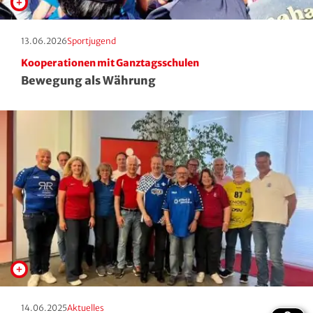
Erscheinungstag:
Kategorie:
13.06.2026
Sportjugend
Kooperationen mit Ganztagsschulen
Bewegung als Währung
Erscheinungstag:
Kategorie:
14.06.2025
Aktuelles