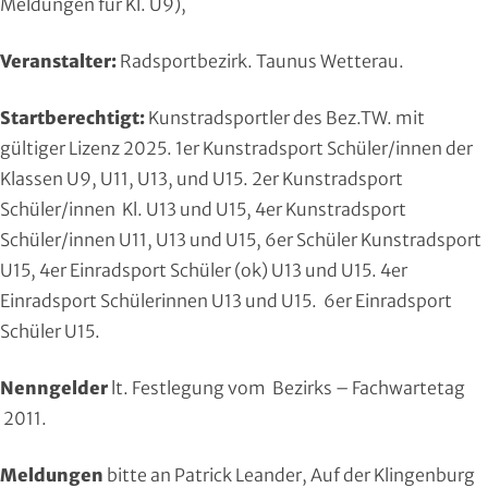
Meldungen für Kl. U9),
Handball
Veranstalter:
Radsportbezirk. Taunus Wetterau.
Ju-Jutsu
Startberechtigt:
Kunstradsportler des Bez.TW. mit
Judo
gültiger Lizenz 2025. 1er Kunstradsport Schüler/innen der
Klassen U9, U11, U13, und U15. 2er Kunstradsport
Kanu
Schüler/innen Kl. U13 und U15, 4er Kunstradsport
Karate
Schüler/innen U11, U13 und U15, 6er Schüler Kunstradsport
U15, 4er Einradsport Schüler (ok) U13 und U15. 4er
Kegeln und Bowling
Einradsport Schülerinnen U13 und U15. 6er Einradsport
Schüler U15.
Kickboxen
Nenngelder
lt. Festlegung vom Bezirks – Fachwartetag
Leichtathletik
2011.
Luftsport
Meldungen
bitte an Patrick Leander, Auf der Klingenburg